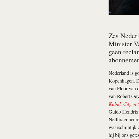
Zes Nederl
Minister V
geen recla
abonnement
Nederland is g
Kopenhagen. Dr
van Floor van 
van Robert Oey.
Kabul, City in 
Guido Hendrix 
Netflix-concurr
waarschijnlijk 
hij bij ons get