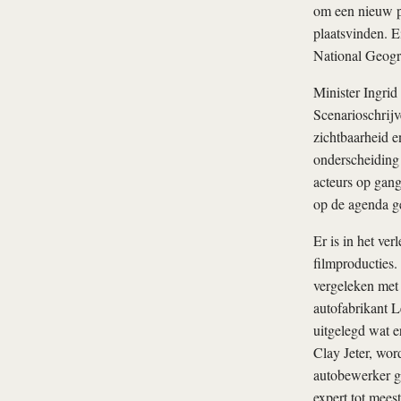
om een nieuw pr
plaatsvinden. E
National Geogra
Minister Ingrid
Scenarioschrijve
zichtbaarheid 
onderscheiding 
acteurs op gang
op de agenda g
Er is in het ve
filmproducties.
vergeleken met 
autofabrikant L
uitgelegd wat e
Clay Jeter, wor
autobewerker ge
expert tot mees