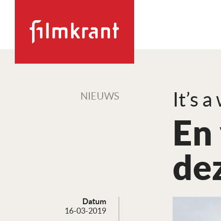
It’s a
NIEUWS
En 
de
Datum
16-03-2019