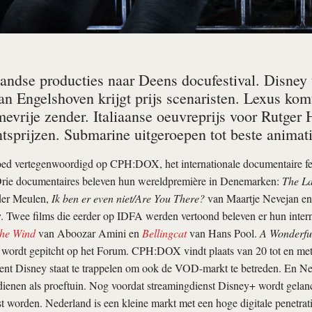
andse producties naar Deens docufestival. Disney 
an Engelshoven krijgt prijs scenaristen. Lexus kom
mevrije zender. Italiaanse oeuvreprijs voor Rutger
sprijzen. Submarine uitgeroepen tot beste animati
oed vertegenwoordigd op CPH:DOX, het internationale documentaire fes
ie documentaires beleven hun wereldpremière in Denemarken:
The La
der Meulen,
Ik ben er even niet/Are You There?
van Maartje Nevejan e
 Twee films die eerder op IDFA werden vertoond beleven er hun intern
the Wind
van Aboozar Amini en
Bellingcat
van Hans Pool.
A Wonderful
wordt gepitcht op het Forum. CPH:DOX vindt plaats van 20 tot en met
ent Disney staat te trappelen om ook de VOD-markt te betreden. En Ne
dienen als proeftuin. Nog voordat streamingdienst Disney+ wordt gelan
est worden. Nederland is een kleine markt met een hoge digitale penetrat