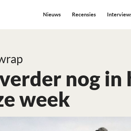
Nieuws
Recensies
Interview
 wrap
verder nog in
ze week