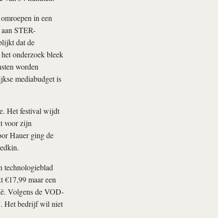
e omroepen in een
es aan STER-
ijkt dat de
 het onderzoek bleek
ensten worden
ijkse mediabudget is
. Het festival wijdt
t voor zijn
Voor Hauer ging de
edkin.
n technologieblad
t €17,99 maar een
alië. Volgens de VOD-
 Het bedrijf wil niet