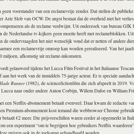
geen voorstander van een reclamevrije zender. Dat stellen de publiek
ter Arie Slob van OCW. De angst bestaat dat de overheid niet het verli
ompenseren als de reclame verdwijnt. Uit onderzoek van bureau GfK bl
 de Nederlandse tv-kijkers geen moeite heeft met reclameblokken. Uit
 de ondervraagden het niet wenselijk vond dat er netten of andere di
aarmee een reclamevrije omroep kan worden gerealiseerd. Van het jaarl
0 miljoen, afkomstig uit reclame-inkomsten.
rdt gelauwerd tijdens het Lucca Film Festival in het Italiaanse Toscane
ef aan het werk van de inmiddels 75-jarige acteur. Er is speciale aandach
Blade Runner
(1982), de sciencefictionfilm die zich afspeelt in 2019. 
n Lucca naar onder andere Anton Corbijn, Willem Dafoe en William Fri
et een Netflix-abonnement betaalt evenveel. Daar kwam de redactie va
Een Premium-abonnement kost iemand die webbrowser Chrome gebruik
r betaalt €2 meer. Die prijsverschillen waren eerder al opgemerkt in It
 om een experiment “om te begrijpen hoe gebruikers Netflix waarderen”.
 deze prijzen ook in de toekomst gehandhaafd worden.