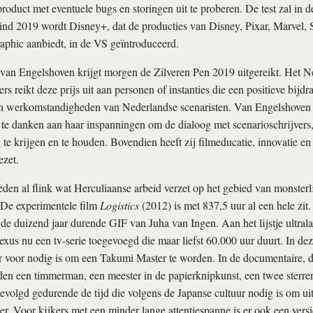
oduct met eventuele bugs en storingen uit te proberen. De test zal in de
ind 2019 wordt Disney+, dat de producties van Disney, Pixar, Marvel, 
phic aanbiedt, in de VS geïntroduceerd.
 van Engelshoven krijgt morgen de Zilveren Pen 2019 uitgereikt. Het 
rs reikt deze prijs uit aan personen of instanties die een positieve bijd
en werkomstandigheden van Nederlandse scenaristen. Van Engelshoven 
te danken aan haar inspanningen om de dialoog met scenarioschrijvers,
 te krijgen en te houden. Bovendien heeft zij filmeducatie, innovatie en 
ezet.
rleden al flink wat Herculiaanse arbeid verzet op het gebied van monsterl
 De experimentele film
Logistics
(2012) is met 837,5 uur al een hele zit.
de duizend jaar durende GIF van Juha van Ingen. Aan het lijstje ultrala
exus nu een tv-serie toegevoegd die maar liefst 60.000 uur duurt. In dez
r voor nodig is om een Takumi Master te worden. In de documentaire, d
den een timmerman, een meester in de papierknipkunst, een twee sterre
volgd gedurende de tijd die volgens de Japanse cultuur nodig is om uit
ter. Voor kijkers met een minder lange attentiespanne is er ook een vers