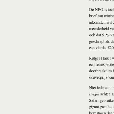
De NPO is toch 
brief aan minis
inkomsten wil c
meerderheid van
ook dat 51% van
geschrapt als d
een vierde, €20
Rutger Hauer wo
een retrospecti
doorbraakfilm
oeuvreprijs va
Niet iedereen m
Bright
achter. 
Safari-gebruike
gigant gaat het
bevestigen dat