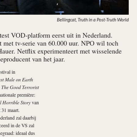
Bellingcat, Truth in a Post-Truth World
test VOD-platform eerst uit in Nederland.
t met tv-serie van 60.000 uur. NPO wil toch
 Hauer. Netflix experimenteert met wisselende
eproducent van het jaar.
tival in
st Male on Earth
n
The Good Terrorist
ationale première:
 Horrible Story
van
 31 maart.
derland zal daarbij
ceerd in de VS zal
iegraad: ideaal dus