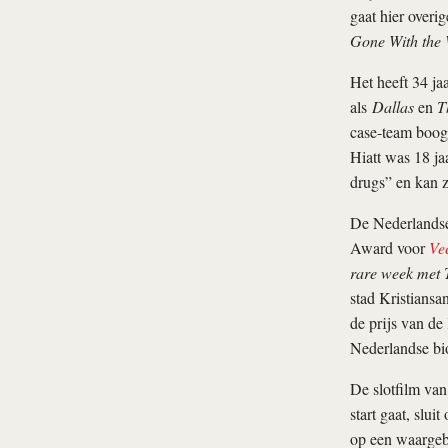
gaat hier overi
Gone With the
Het heeft 34 ja
als
Dallas
en
T
case-team boog
Hiatt was 18 ja
drugs” en kan z
De Nederlandse 
Award voor
Ve
rare week met 
stad Kristiansa
de prijs van de
Nederlandse b
De slotfilm van
start gaat, slui
op een waargebe