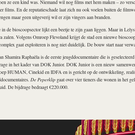
oen ze een kind was. Niemand wil nog films met hem maken – zo ver
ier films. En de reputatieschade laat zich nu ook voelen buiten de filmwe
ngen maar geen uitgeverij wil er zijn vingers aan branden.
 de bioscoopsector lijkt een beetje te zijn gaan liggen. Maar in Lelyst
ra zalen. Volgens Omroep Flevoland krijgt de stad een nieuwe bioscoop 
complex gaat exploiteren is nog niet duidelijk. De bouw start naar verw
n Shamira Raphaëla is de eerste jeugddocumentaire die is geselecteerd
jdrage in het kader van DOK Junior. DOK Junior is een nieuw samenwer
oep HUMAN, Cinekid en IDFA en is gericht op de ontwikkeling, realise
ddocumentaires.
De Peperklip
gaat over vier tieners die wonen in het 
uid. De bijdrage bedraagt €220.000.