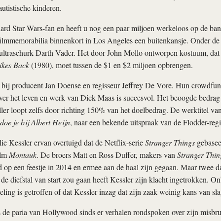
autistische kinderen.
ard Star Wars-fan en heeft u nog een paar miljoen werkeloos op de ban
filmmemorabilia binnenkort in Los Angeles een buitenkansje. Onder de
ultraschurk Darth Vader. Het door John Mollo ontworpen kostuum, dat 
ikes Back
(1980), moet tussen de $1 en $2 miljoen opbrengen.
t bij producent Jan Doense en regisseur Jeffrey De Vore. Hun crowdfun
ver het leven en werk van Dick Maas is succesvol. Het beoogde bedrag
ller loopt zelfs door richting 150% van het doelbedrag. De werktitel van
oe je bij Albert Heijn
, naar een bekende uitspraak van de Flodder-regi
e Kessler ervan overtuigd dat de Netflix-serie
Stranger Things
gebasee
ilm
Montauk
. De broers Matt en Ross Duffer, makers van
Stranger Thin
op een feestje in 2014 en ermee aan de haal zijn gegaan. Maar twee d
 de diefstal van start zou gaan heeft Kessler zijn klacht ingetrokken. On
ling is getroffen of dat Kessler inzag dat zijn zaak weinig kans van sl
 de paria van Hollywood sinds er verhalen rondspoken over zijn misbru