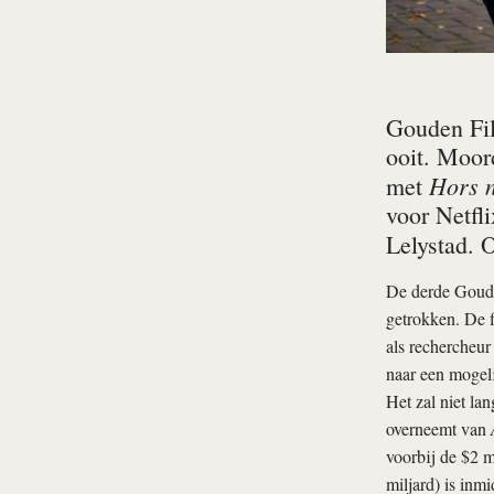
Gouden Fi
ooit. Moor
Hors 
met
voor Netfl
Lelystad. 
De derde Goude
getrokken. De f
als rechercheu
naar een mogeli
Het zal niet la
overneemt van
voorbij de $2 m
miljard) is inm