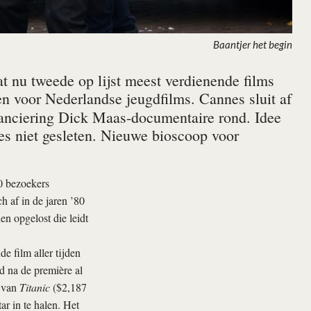
Baantjer het begin
t nu tweede op lijst meest verdienende films
en voor Nederlandse jeugdfilms. Cannes sluit af
anciering Dick Maas-documentaire rond. Idee
res niet gesleten. Nieuwe bioscoop voor
0 bezoekers
 af in de jaren ’80
 opgelost die leidt
e film aller tijden
d na de première al
e van
Titanic
($2,187
ar in te halen. Het