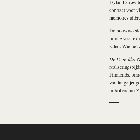
Dylan Farrow t
contract voor v
memoires uitbre
De bouwwoede in
ruimte voor ext
zalen. Wie het 
De Peperklip
va
realiseringsbi
Filmfonds, omr
van lange jeug
in Rotterdam-Z