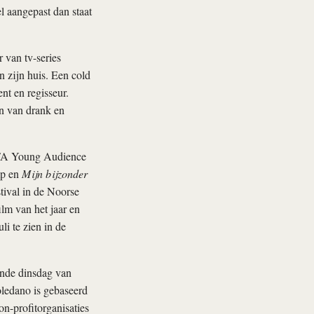
l aangepast dan staat
 van tv-series
 zijn huis. Een cold
t en regisseur.
an van drank en
 EFA Young Audience
p en
Mijn bijzonder
tival in de Noorse
ilm van het jaar en
uli te zien in de
aande dinsdag van
oledano is gebaseerd
n-profitorganisaties