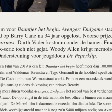
Baantjer het begin
Avenger: Endgame
lm voor
.
staa
d op Barry Cane na 34 jaar opgelost. Noorse prijz
normes.
Darth Vader-kostuum onder de hamer. Fin
ix-serie toch niet gejat. Woody Allen krijgt memoi
De Peperklip
Ondersteuning voor jeugddocu
.
n Film van 2019 is een feit.
Baantjer het begin
heeft meer dan 100.00
ilm met Waldemar Torenstra en Tygo Gernandt in de hoofdrol speelt zich
r De Cock op bureau Warmoestraat werkt. Er moet een moordzaak worden
jke aanslag tijdens de kroning van prinses Beatrix.
ng meer duren voordat
Avengers: Endgame
het record van best verdienend
Avatar
. De opbrengst in de internationale box office is binnen een maan
iljard. De Marvel-film is daarmee de tweede film die dat lukt. De scor
iddels voorbijgestreefd maar er is nog zo’n $400 miljoen nodig om Avart