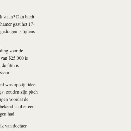
k staan? Dan biedt
 hamer gaat het 17-
gedragen is tijdens
ding voor de
 van $25.000 is
 de film is
sseur.
rd was op zijn idee
gs
, zouden zijn pitch
agen voordat de
bekend is of er een
agen had.
ik van dochter