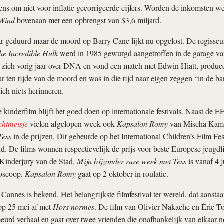
gens om niet voor inflatie gecorrigeerde cijfers. Worden de inkomsten we
 Wind
bovenaan met een opbrengst van $3,6 miljard.
ar geduurd maar de moord op Barry Cane lijkt nu opgelost. De regisseur
he Incredible Hulk
werd in 1985 gewurgd aangetroffen in de garage van
 zich vorig jaar over DNA en vond een match met Edwin Hiatt, producen
ar ten tijde van de moord en was in die tijd naar eigen zeggen “in de b
ich niets herinneren.
kinderfilm blijft het goed doen op internationale festivals. Naast de
chtmeisje
vielen afgelopen week ook
Kapsalon Romy
van Mischa Kam
Tess
in de prijzen. Dit gebeurde op het International Children’s Film Fes
nd. De films wonnen respectievelijk de prijs voor beste Europese jeugdf
 Kinderjury van de Stad.
Mijn bijzonder rare week met Tess
is vanaf 4 j
ioscoop.
Kapsalon Romy
gaat op 2 oktober in roulatie.
 Cannes is bekend. Het belangrijkste filmfestival ter wereld, dat aanst
t op 25 mei af met
Hors normes
. De film van Olivier Nakache en Éric T
urd verhaal en gaat over twee vrienden die onafhankelijk van elkaar no