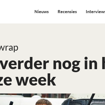
Nieuws
Recensies
Interview
 wrap
verder nog in
ze week