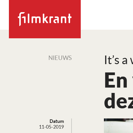
It’s a
NIEUWS
En 
de
Datum
11-05-2019