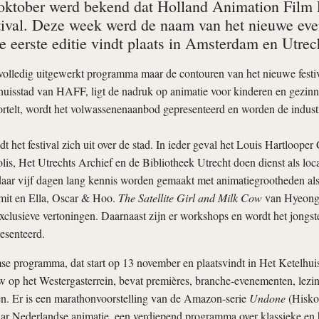
 oktober werd bekend dat Holland Animation Film
stival. Deze week werd de naam van het nieuwe 
De eerste editie vindt plaats in Amsterdam en Utre
volledig uitgewerkt programma maar de contouren van het nieuwe festiva
thuisstad van HAFF, ligt de nadruk op animatie voor kinderen en gezin
telt, wordt het volwassenenaanbod gepresenteerd en worden de indus
dt het festival zich uit over de stad. In ieder geval het Louis Hartloop
lis, Het Utrechts Archief en de Bibliotheek Utrecht doen dienst als loc
aar vijf dagen lang kennis worden gemaakt met animatiegrootheden al
it en Ella, Oscar & Hoo.
The Satellite Girl and Milk Cow
van Hyeong
exclusieve vertoningen. Daarnaast zijn er workshops en wordt het jongst
esenteerd.
e programma, dat start op 13 november en plaatsvindt in Het Ketelhui
op het Westergasterrein, bevat premières, branche-evenementen, lezi
en. Er is een marathonvoorstelling van de Amazon-serie
Undone
(Hisko
aar Nederlandse animatie, een verdiepend programma over klassieke en