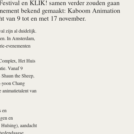
 Festival en KLIK! samen verder zouden gaan
evenement bekend gemaakt: Kaboom Animation
cht van 9 tot en met 17 november.
l zijn al duidelijk.
nen. In Amsterdam,
trie-evenementen
er Complex, Het Huis
atie. Vanaf 9
s Shaun the Sheep,
-yoon Chang
e animatietalent van
s en
ngen en
 Hulsing), aandacht
 hedendaagse