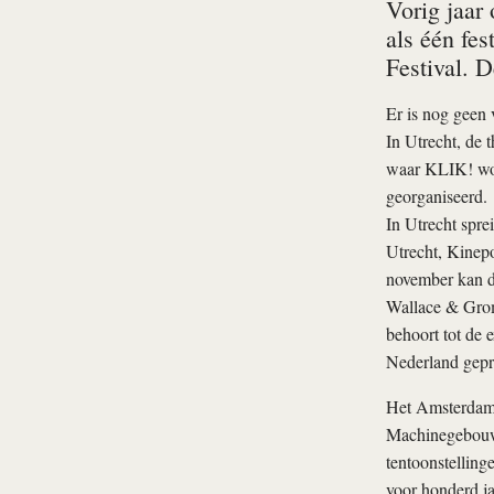
Vorig jaar
als één fe
Festival. 
Er is nog geen 
In Utrecht, de 
waar KLIK! wor
georganiseerd.
In Utrecht sprei
Utrecht, Kinepo
november kan d
Wallace & Grom
behoort tot de 
Nederland gepr
Het Amsterdams
Machinegebouw 
tentoonstelling
voor honderd j