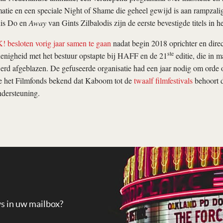
tie en een speciale Night of Shame die geheel gewijd is aan rampzalig
is Do en
Away
van Gints Zilbalodis zijn de eerste bevestigde titels in 
besloten vorig jaar samen te gaan
nadat begin 2018 oprichter en dire
ste
enigheid met het bestuur opstapte bij HAFF en de 21
editie, die in 
erd afgeblazen. De gefuseerde organisatie had een jaar nodig om orde o
 het Filmfonds bekend dat Kaboom tot de
twaalf filmfestivals
behoort 
ndersteuning.
ws in uw mailbox?