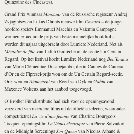
Quinzaine des Cinéastes).
Grand Prix-winnaar
Minotaur
van de Russische regisseur Andrej
Zvjagintsev en Lukas Dhonts nieuwe film
Coward
– de jonge
hoofdrolspelers Emmanuel Macchia en Valentin Campagne
wonnen ex aequo de prijs van beste mannelijke hoofdrol –
worden dit najaar uitgebracht door Lumière Nederland. Net als
Mémoire de fille
van Judith Godrèche uit de sectie Un Certain
Regard. Op het festival kocht Lumière Nederland nog
Ben’Imana
van Marie Clémentine Dusabejambo, die in Cannes de Camera
d’Or en de Fipresci-prijs won om de Un Certain Regard-sectie.
Ook werden
Atonement
van Reed van Dyk en
Gabin
van
Maxence Voiseux aan het aanbod toegevoegd.
O’Brother Filmdistributie had zich voor de openingsavond
verzekerd van meerdere films uit de officiële selectie, waaronder
competitietitel
La vie d’une femme
van Charline Bourgeois-
Tacquet, openingsfilm
La Vénus électrique
van Pierre Salvadori,
en de Midnight Screenings
Jim Queen
van Nicolas Athané &