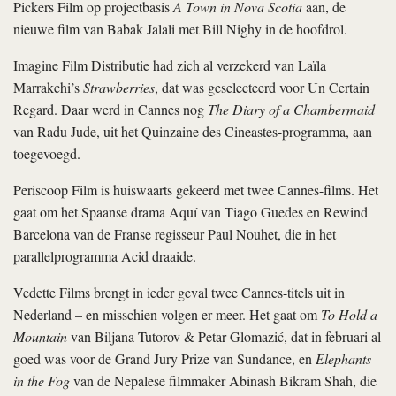
Pickers Film op projectbasis
A Town in Nova Scotia
aan, de
nieuwe film van Babak Jalali met Bill Nighy in de hoofdrol.
Imagine Film Distributie had zich al verzekerd van Laïla
Marrakchi’s
Strawberries
, dat was geselecteerd voor Un Certain
Regard. Daar werd in Cannes nog
The Diary of a Chambermaid
van Radu Jude, uit het Quinzaine des Cineastes-programma, aan
toegevoegd.
Periscoop Film is huiswaarts gekeerd met twee Cannes-films. Het
gaat om het Spaanse drama Aquí van Tiago Guedes en Rewind
Barcelona van de Franse regisseur Paul Nouhet, die in het
parallelprogramma Acid draaide.
Vedette Films brengt in ieder geval twee Cannes-titels uit in
Nederland – en misschien volgen er meer. Het gaat om
To Hold a
Mountain
van Biljana Tutorov & Petar Glomazić, dat in februari al
goed was voor de Grand Jury Prize van Sundance, en
Elephants
in the Fog
van de Nepalese filmmaker Abinash Bikram Shah, die