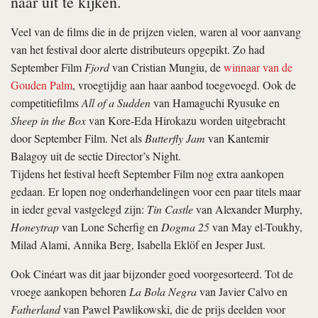
naar uit te kijken.
Veel van de films die in de prijzen vielen, waren al voor aanvang
van het festival door alerte distributeurs opgepikt. Zo had
September Film
Fjord
van Cristian Mungiu, de
winnaar van de
Gouden Palm
, vroegtijdig aan haar aanbod toegevoegd. Ook de
competitiefilms
All of a Sudden
van Hamaguchi Ryusuke en
Sheep in the Box
van Kore-Eda Hirokazu worden uitgebracht
door September Film. Net als
Butterfly Jam
van Kantemir
Balagoy uit de sectie Director’s Night.
Tijdens het festival heeft September Film nog extra aankopen
gedaan. Er lopen nog onderhandelingen voor een paar titels maar
in ieder geval vastgelegd zijn:
Tin Castle
van Alexander Murphy,
Honeytrap
van Lone Scherfig en
Dogma 25
van May el-Toukhy,
Milad Alami, Annika Berg, Isabella Eklöf en Jesper Just.
Ook Cinéart was dit jaar bijzonder goed voorgesorteerd. Tot de
vroege aankopen behoren
La Bola Negra
van Javier Calvo en
Fatherland
van Pawel Pawlikowski, die de prijs deelden voor