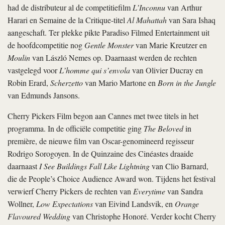
had de distributeur al de competitiefilm
L’Inconnu
van Arthur
Harari en Semaine de la Critique-titel
Al Mahattah
van Sara Ishaq
aangeschaft. Ter plekke pikte Paradiso Filmed Entertainment uit
de hoofdcompetitie nog
Gentle Monster
van Marie Kreutzer en
Moulin
van László Nemes op. Daarnaast werden de rechten
vastgelegd voor
L’homme qui s’envola
van Olivier Ducray en
Robin Erard,
Scherzetto
van Mario Martone en
Born in the Jungle
van Edmunds Jansons.
Cherry Pickers Film begon aan Cannes met twee titels in het
programma. In de officiële competitie ging
The Beloved
in
première, de nieuwe film van Oscar-genomineerd regisseur
Rodrigo Sorogoyen. In de Quinzaine des Cinéastes draaide
daarnaast
I See Buildings Fall Like Lightning
van Clio Barnard,
die de People’s Choice Audience Award won. Tijdens het festival
verwierf Cherry Pickers de rechten van
Everytime
van Sandra
Wollner,
Low Expectations
van Eivind Landsvik, en
Orange
Flavoured Wedding
van Christophe Honoré. Verder kocht Cherry