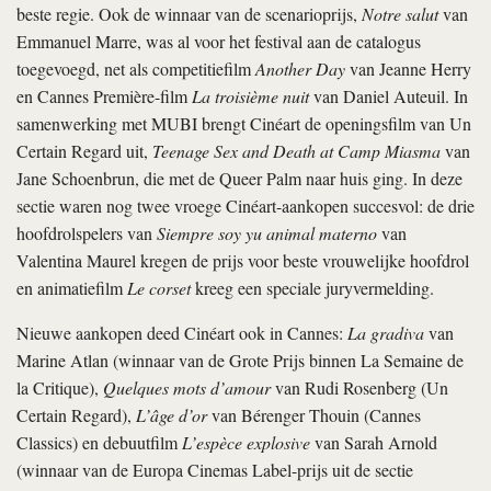
beste regie. Ook de winnaar van de scenarioprijs,
Notre salut
van
Emmanuel Marre, was al voor het festival aan de catalogus
toegevoegd, net als competitiefilm
Another Day
van Jeanne Herry
en Cannes Première-film
La troisième nuit
van Daniel Auteuil. In
samenwerking met MUBI brengt Cinéart de openingsfilm van Un
Certain Regard uit,
Teenage Sex and Death at Camp Miasma
van
Jane Schoenbrun, die met de Queer Palm naar huis ging. In deze
sectie waren nog twee vroege Cinéart-aankopen succesvol: de drie
hoofdrolspelers van
Siempre soy yu animal materno
van
Valentina Maurel kregen de prijs voor beste vrouwelijke hoofdrol
en animatiefilm
Le corset
kreeg een speciale juryvermelding.
Nieuwe aankopen deed Cinéart ook in Cannes:
La gradiva
van
Marine Atlan (winnaar van de Grote Prijs binnen La Semaine de
la Critique),
Quelques mots d’amour
van Rudi Rosenberg (Un
Certain Regard),
L’âge d’or
van Bérenger Thouin (Cannes
Classics) en debuutfilm
L’espèce explosive
van Sarah Arnold
(winnaar van de Europa Cinemas Label-prijs uit de sectie