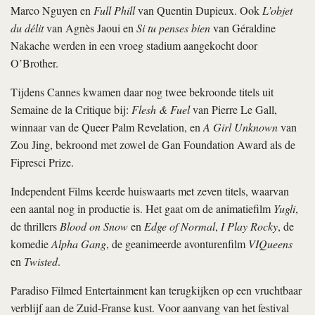
Marco Nguyen en
Full Phill
van Quentin Dupieux. Ook
L’objet
du délit
van Agnès Jaoui en
Si tu penses bien
van Géraldine
Nakache werden in een vroeg stadium aangekocht door
O’Brother.
Tijdens Cannes kwamen daar nog twee bekroonde titels uit
Semaine de la Critique bij:
Flesh & Fuel
van Pierre Le Gall,
winnaar van de Queer Palm Revelation, en
A Girl Unknown
van
Zou Jing, bekroond met zowel de Gan Foundation Award als de
Fipresci Prize.
Independent Films keerde huiswaarts met zeven titels, waarvan
een aantal nog in productie is. Het gaat om de animatiefilm
Yugli
,
de thrillers
Blood on Snow
en
Edge of Normal
,
I Play Rocky
, de
komedie
Alpha Gang
, de geanimeerde avonturenfilm
VIQueens
en
Twisted
.
Paradiso Filmed Entertainment kan terugkijken op een vruchtbaar
verblijf aan de Zuid-Franse kust. Voor aanvang van het festival