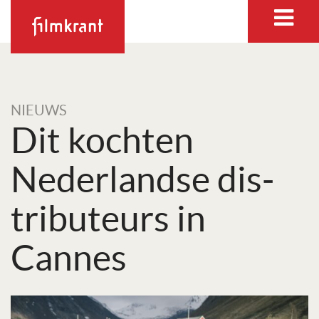
NIEUWS
Dit kochten
Neder­landse dis­
tri­bu­teurs in
Cannes