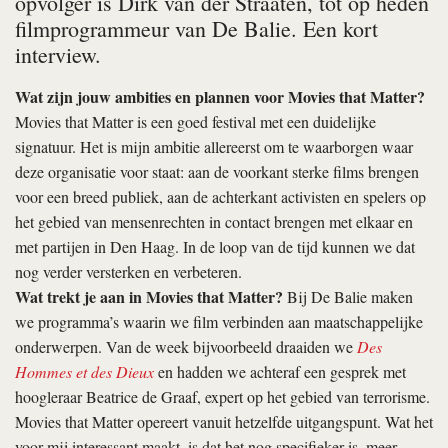
opvolger is Dirk van der Straaten, tot op heden
filmprogrammeur van De Balie. Een kort
interview.
Wat zijn jouw ambities en plannen voor Movies that Matter?
Movies that Matter is een goed festival met een duidelijke
signatuur. Het is mijn ambitie allereerst om te waarborgen waar
deze organisatie voor staat: aan de voorkant sterke films brengen
voor een breed publiek, aan de achterkant activisten en spelers op
het gebied van mensenrechten in contact brengen met elkaar en
met partijen in Den Haag. In de loop van de tijd kunnen we dat
nog verder versterken en verbeteren.
Wat trekt je aan in Movies that Matter?
Bij De Balie maken
we programma’s waarin we film verbinden aan maatschappelijke
onderwerpen. Van de week bijvoorbeeld draaiden we
Des
Hommes et des Dieux
en hadden we achteraf een gesprek met
hoogleraar Beatrice de Graaf, expert op het gebied van terrorisme.
Movies that Matter opereert vanuit hetzelfde uitgangspunt. Wat het
voor mij interessant maakt, is dat het nog specifieker is, meer