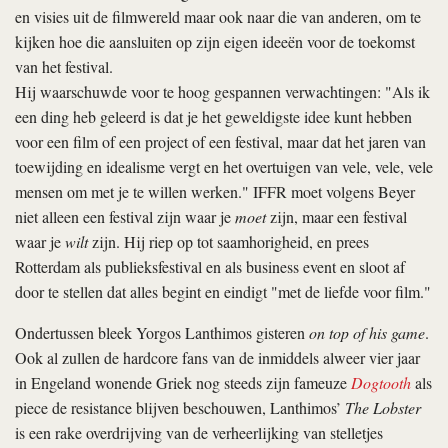
en visies uit de filmwereld maar ook naar die van anderen, om te
kijken hoe die aansluiten op zijn eigen ideeën voor de toekomst
van het festival.
Hij waarschuwde voor te hoog gespannen verwachtingen: "Als ik
een ding heb geleerd is dat je het geweldigste idee kunt hebben
voor een film of een project of een festival, maar dat het jaren van
toewijding en idealisme vergt en het overtuigen van vele, vele, vele
mensen om met je te willen werken." IFFR moet volgens Beyer
niet alleen een festival zijn waar je
moet
zijn, maar een festival
waar je
wilt
zijn. Hij riep op tot saamhorigheid, en prees
Rotterdam als publieksfestival en als business event en sloot af
door te stellen dat alles begint en eindigt "met de liefde voor film."
Ondertussen bleek Yorgos Lanthimos gisteren
on top of his game
.
Ook al zullen de hardcore fans van de inmiddels alweer vier jaar
in Engeland wonende Griek nog steeds zijn fameuze
Dogtooth
als
piece de resistance blijven beschouwen, Lanthimos’
The Lobster
is een rake overdrijving van de verheerlijking van stelletjes