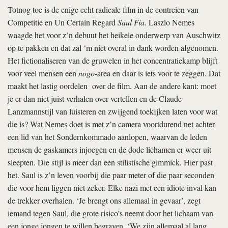
Totnog toe is de enige echt radicale film in de contreien van
Competitie en Un Certain Regard
Saul Fia
. Laszlo Nemes
waagde het voor z’n debuut het heikele onderwerp van Auschwitz
op te pakken en dat zal ‘m niet overal in dank worden afgenomen.
Het fictionaliseren van de gruwelen in het concentratiekamp blijft
voor veel mensen een
nogo
-area en daar is iets voor te zeggen. Dat
maakt het lastig oordelen over de film. Aan de andere kant: moet
je er dan niet juist verhalen over vertellen en de Claude
Lanzmannstijl van luisteren en zwijgend toekijken laten voor wat
die is? Wat Nemes doet is met z’n camera voortdurend net achter
een lid van het Sondernkommado aanlopen, waarvan de leden
mensen de gaskamers injoegen en de dode lichamen er weer uit
sleepten. Die stijl is meer dan een stilistische gimmick. Hier past
het. Saul is z’n leven voorbij die paar meter of die paar seconden
die voor hem liggen niet zeker. Elke nazi met een idiote inval kan
de trekker overhalen. ‘Je brengt ons allemaal in gevaar’, zegt
iemand tegen Saul, die grote risico’s neemt door het lichaam van
een jonge jongen te willen begraven. ‘We zijn allemaal al lang