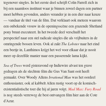
tegenover singles. In het eerste deel schrijft Colin Farrell zich in
bij een naamloos instituut waar je binnen zoveel dagen een partner
moet hebben gevonden, anders verander je in een dier naar keuze
— vandaar de titel van de film. Dat verklaart ook meteen waarom
een onbekende vrouw in de openingsscène een grazende Shetland
pony bruut executeert. In het tweede deel verschuift het
perspectief naar een stel radicale singles die als vrijbuiters in de
omringende bossen leven. Ook al zakt
The Lobster
naar het eind
een beetje in, Lanthimos krijgt het wel voor elkaar dat je nooit
meer op dezelfde manier naar een passerende lama kijkt.
Sea of Trees
werd gisteravond op Indiewire alvast ten grave
gedragen als de slechtste film die Gus Van Sant ooit heeft
gemaakt. Over Woody Allens
Irrational Man
was het oordeel
enthousiaster, ook al kabbelt Allen rustig voort op de komisch-
existentialistische toer die hij al jaren volgt.
Mad Max: Fury Road
is nog steeds verreweg de best ontvangen film hier aan de Cote
d’Azur.