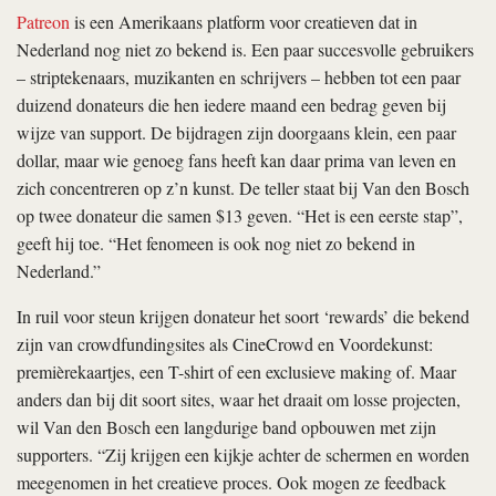
Patreon
is een Amerikaans platform voor creatieven dat in
Nederland nog niet zo bekend is. Een paar succesvolle gebruikers
– striptekenaars, muzikanten en schrijvers – hebben tot een paar
duizend donateurs die hen iedere maand een bedrag geven bij
wijze van support. De bijdragen zijn doorgaans klein, een paar
dollar, maar wie genoeg fans heeft kan daar prima van leven en
zich concentreren op z’n kunst. De teller staat bij Van den Bosch
op twee donateur die samen $13 geven. “Het is een eerste stap”,
geeft hij toe. “Het fenomeen is ook nog niet zo bekend in
Nederland.”
In ruil voor steun krijgen donateur het soort ‘rewards’ die bekend
zijn van crowdfundingsites als CineCrowd en Voordekunst:
premièrekaartjes, een T-shirt of een exclusieve making of. Maar
anders dan bij dit soort sites, waar het draait om losse projecten,
wil Van den Bosch een langdurige band opbouwen met zijn
supporters. “Zij krijgen een kijkje achter de schermen en worden
meegenomen in het creatieve proces. Ook mogen ze feedback