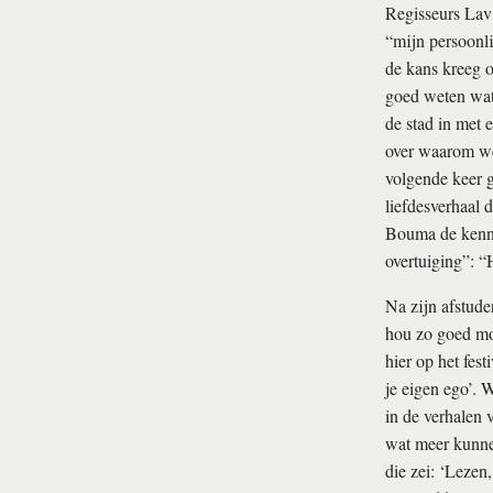
Regisseurs Lav
“mijn persoonl
de kans kreeg o
goed weten wat 
de stad in met
over waarom we 
volgende keer g
liefdesverhaal 
Bouma de kennis
overtuiging”: “H
Na zijn afstud
hou zo goed mog
hier op het fest
je eigen ego’. 
in de verhalen 
wat meer kunne
die zei: ‘Lezen,