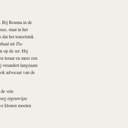
d. Bij Bouma in de
se, staat in het
 dat het toneelstuk
rhaal uit
The
n op de set. Hij
en leraar en meer een
ij verandert langzaam
 ook advocaat van de
 de vele
noeg eigenwijze
t we klonen moeten