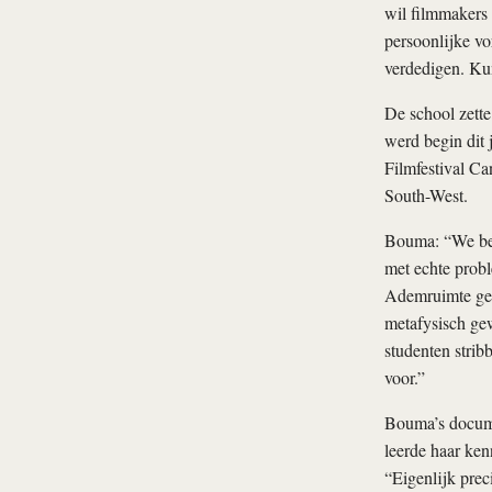
wil filmmakers 
persoonlijke vo
verdedigen. Kun
De school zette
werd begin dit 
Filmfestival Ca
South-West.
Bouma: “We begi
met echte probl
Ademruimte geven
metafysisch ge
studenten strib
voor.”
Bouma’s documen
leerde haar ken
“Eigenlijk prec