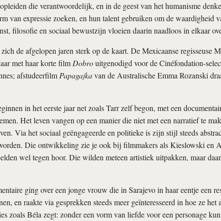
opleiden die verantwoordelijk, en in de geest van het humanisme denke
rm van expressie zoeken, en hun talent gebruiken om de waardigheid v
st, filosofie en sociaal bewustzijn vloeien daarin naadloos in elkaar ove
 zich de afgelopen jaren sterk op de kaart. De Mexicaanse regisseuse M
jaar met haar korte film
Dobro
uitgenodigd voor de Cinéfondation-select
nnes; afstudeerfilm
Papagajka
van de Australische Emma Rozanski dra
nnen in het eerste jaar net zoals Tarr zelf begon, met een documenta
emen. Het leven vangen op een manier die niet met een narratief te mak
. Via het sociaal geëngageerde en politieke is zijn stijl steeds abstrac
worden. Die ontwikkeling zie je ook bij filmmakers als Kieslowski en
belden wel tegen hoor. Die wilden meteen artistiek uitpakken, maar da
taire ging over een jonge vrouw die in Sarajevo in haar eentje een res
nen, en raakte via gesprekken steeds meer geïnteresseerd in hoe ze het 
ies zoals Béla zegt: zonder een vorm van liefde voor een personage kun 