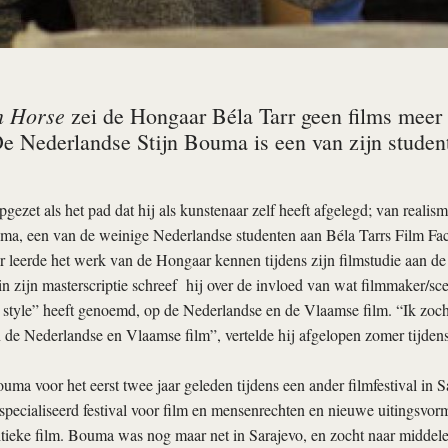
n Horse
zei de Hongaar Béla Tarr geen films meer 
e Nederlandse Stijn Bouma is een van zijn studente
pgezet als het pad dat hij als kunstenaar zelf heeft afgelegd; van realis
ma, een van de weinige Nederlandse studenten aan Béla Tarrs Film Fac
 leerde het werk van de Hongaar kennen tijdens zijn filmstudie aan de 
 zijn masterscriptie schreef hij over de invloed van wat filmmaker/sce
 style” heeft genoemd, op de Nederlandse en de Vlaamse film. “Ik zoch
n de Nederlandse en Vlaamse film”, vertelde hij afgelopen zomer tijdens
uma voor het eerst twee jaar geleden tijdens een ander filmfestival in S
specialiseerd festival voor film en mensenrechten en nieuwe uitingsvor
tieke film. Bouma was nog maar net in Sarajevo, en zocht naar middele