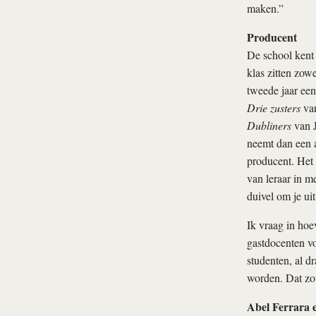
maken.”
Producent
De school kent 
klas zitten zow
tweede jaar een
Drie zusters
van
Dubliners
van J
neemt dan een a
producent. Het 
van leraar in m
duivel om je uit
Ik vraag in hoe
gastdocenten v
studenten, al d
worden. Dat zo
Abel Ferrara 