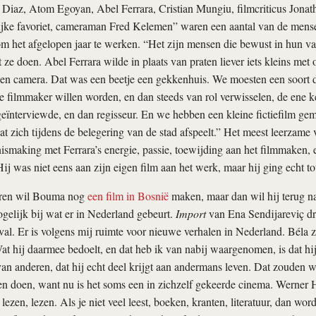
 Diaz, Atom Egoyan, Abel Ferrara, Cristian Mungiu, filmcriticus Jon
ijke favoriet, cameraman Fred Kelemen” waren een aantal van de men
m het afgelopen jaar te werken. “Het zijn mensen die bewust in hun va
ze doen. Abel Ferrara wilde in plaats van praten liever iets kleins me
 een camera. Dat was een beetje een gekkenhuis. We moesten een soort
filmmaker willen worden, en dan steeds van rol verwisselen, de ene ke
eïnterviewde, en dan regisseur. En we hebben een kleine fictiefilm gem
dat zich tijdens de belegering van de stad afspeelt.” Het meest leerzame 
making met Ferrara’s energie, passie, toewijding aan het filmmaken, 
ij was niet eens aan zijn eigen film aan het werk, maar hij ging echt tot 
eren wil Bouma nog
een film in Bosnië
maken, maar dan wil hij terug n
elijk bij wat er in Nederland gebeurt.
Import
van Ena Sendijareviç d
ival. Er is volgens mij ruimte voor nieuwe verhalen in Nederland. Béla ze
Wat hij daarmee bedoelt, en dat heb ik van nabij waargenomen, is dat hij
van anderen, dat hij echt deel krijgt aan andermans leven. Dat zouden 
n doen, want nu is het soms een in zichzelf gekeerde cinema. Werner 
 lezen, lezen. Als je niet veel leest, boeken, kranten, literatuur, dan wor