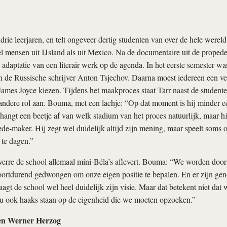
drie leerjaren, en telt ongeveer dertig studenten van over de hele werel
el mensen uit IJsland als uit Mexico. Na de documentaire uit de propedeu
 adaptatie van een literair werk op de agenda. In het eerste semester was
 de Russische schrijver Anton Tsjechov. Daarna moest iedereen een ve
ames Joyce kiezen. Tijdens het maakproces staat Tarr naast de studente
ndere rol aan. Bouma, met een lachje: “Op dat moment is hij minder e
hangt een beetje af van welk stadium van het proces natuurlijk, maar h
ede-maker. Hij zegt wel duidelijk altijd zijn mening, maar speelt soms
 te dagen.”
verre de school allemaal mini-Béla’s aflevert. Bouma: “We worden door
oortdurend gedwongen om onze eigen positie te bepalen. En er zijn ge
raagt de school wel heel duidelijk zijn visie. Maar dat betekent niet da
u ook haaks staan op de eigenheid die we moeten opzoeken.”
en Werner Herzog