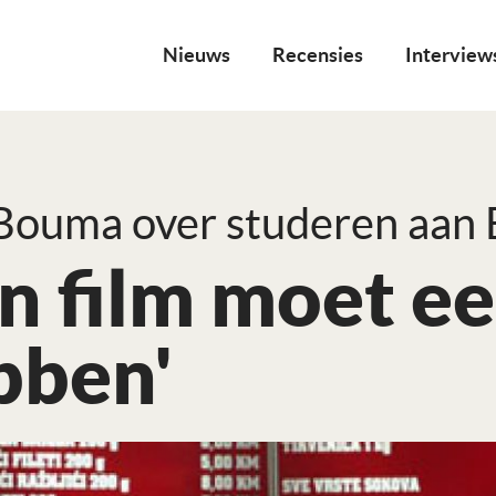
Nieuws
Recensies
Interview
 Bouma over studeren aan 
n film moet e
bben'