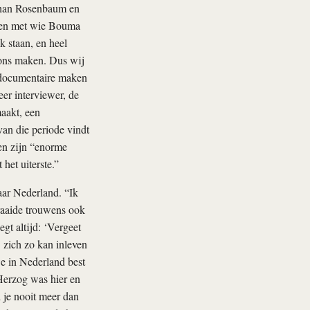
athan Rosenbaum en
sen met wie Bouma
k staan, en heel
t ons maken. Dus wij
 documentaire maken
er interviewer, de
aakt, een
van die periode vindt
en zijn “enorme
het uiterste.”
aar Nederland. “Ik
raaide trouwens ook
gt altijd: ‘Vergeet
 zich zo kan inleven
we in Nederland best
Herzog was hier en
d je nooit meer dan