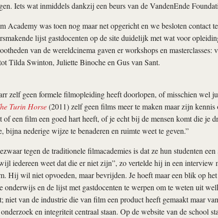
en. Iets wat inmiddels dankzij een beurs van de VandenEnde Foundation
lm Academy was toen nog maar net opgericht en we besloten contact t
rsmakende lijst gastdocenten op de site duidelijk met wat voor opleidi
rootheden van de wereldcinema gaven er workshops en masterclasses: 
ot Tilda Swinton, Juliette Binoche en Gus van Sant.
r zelf geen formele filmopleiding heeft doorlopen, of misschien wel ju
he Turin Horse
(2011) zelf geen films meer te maken maar zijn kennis o
t of een film een goed hart heeft, of je echt bij de mensen komt die je d
, bijna nederige wijze te benaderen en ruimte weet te geven.”
bezwaar tegen de traditionele filmacademies is dat ze hun studenten een 
ijl iedereen weet dat die er niet zijn”, zo vertelde hij in een interview 
m. Hij wil niet opvoeden, maar bevrijden. Je hoeft maar een blik op het
e onderwijs en de lijst met gastdocenten te werpen om te weten uit welk
; niet van de industrie die van film een product heeft gemaakt maar van
 onderzoek en integriteit centraal staan. Op de website van de school sta