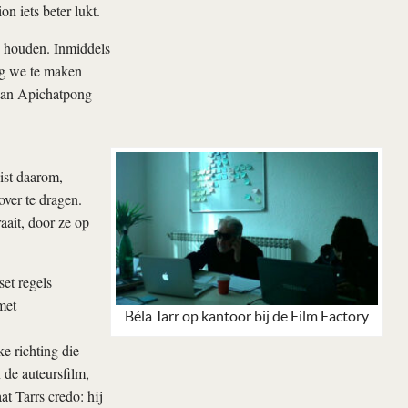
 iets beter lukt.
e houden. Inmiddels
ng we te maken
van Apichatpong
ist daarom,
ver te dragen.
raait, door ze op
set regels
met
Béla Tarr op kantoor bij de Film Factory
e richting die
 de auteursfilm,
at Tarrs credo: hij