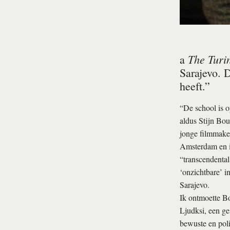
The Turi
a
Sarajevo. D
heeft.”
“De school is o
aldus Stijn Bou
jonge filmmaker
Amsterdam en in
“transcendental
‘onzichtbare’ i
Sarajevo.
Ik ontmoette Bo
Ljudksi, een ge
bewuste en poli