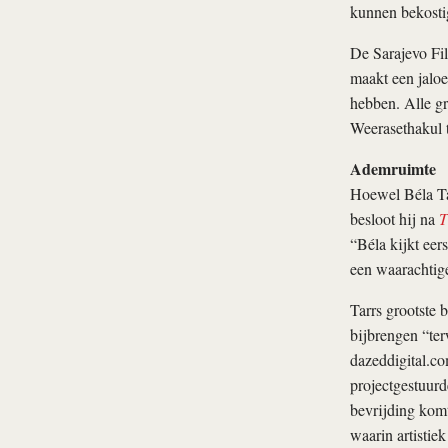
kunnen bekostig
De Sarajevo Fi
maakt een jaloe
hebben. Alle g
Weerasethakul t
Ademruimte
Hoewel Béla Tar
besloot hij na
T
“Béla kijkt eers
een waarachtige
Tarrs grootste 
bijbrengen “terw
dazeddigital.co
projectgestuurd
bevrijding komt
waarin artistiek