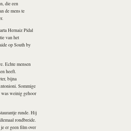
n, die een
an de mens te
r.
arta Hernaiz Pidal
ie van het
aide op South by
ire. Echte mensen
en heeft.
ter, bijna
 Antonioni. Sommige
ar was weinig gehoor
taurantje runde. Hij
allemaal rondbreide.
je er geen film over