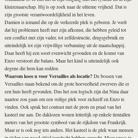
kluizenaarschap. Hij is op zoek naar de ultieme vrijheid. Dat is
zijn grootste verantwoordelijkheid in het leven.
Damien is iemand die op de verkeerde plek is geboren. Je voelt
dat hij problemen heeft met zijn afkomst, die hebben geleid tot
een conflict met zijn vader, tot zelfdestructie, drugsgebruik en
uiteindelijk tot zijn vrijwillige verbanning uit de maatschappij.
Daar heeft hij een soort evenwicht gevonden en de komst van
Enzo verstoort die balans. Maar het kind is uiteindelijk ook
degene die hem kan redden.
Waarom koos u voor Versailles als locatie?
De bossen van
Versailles staan bekend om de grote hoeveelheid zwervers die er
een huis heeft gevonden. Dus het zou logisch zijn dat Nina daar
naartoe zou gaan om een veilige plek voor zichzelf en Enzo te
vinden. Ook sprak het contrast met de prots en praal van het
kasteel me aan. De daklozen wonen letterlijk op enkele tientallen
meters van het grootste symbool van de rijkdom van Frankrijk.
Maar er is ook nog iets anders. Het kasteel is de plek waar mensen
in tijden van nood altijd toevlucht hebben gezocht. Maar vraag je