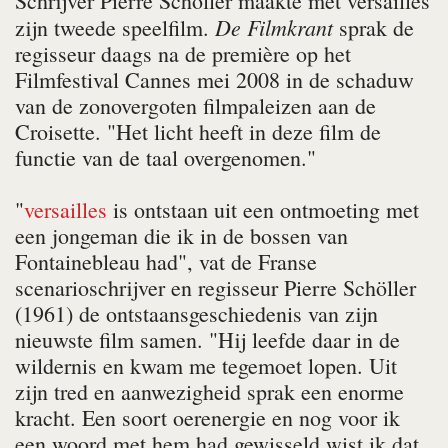
Schrijver Pierre Schöller maakte met
versailles
De Filmkrant
zijn tweede speelfilm.
sprak de
regisseur daags na de première op het
Filmfestival Cannes mei 2008 in de schaduw
van de zonovergoten filmpaleizen aan de
Croisette. "Het licht heeft in deze film de
functie van de taal overgenomen."
"
versailles
is ontstaan uit een ontmoeting met
een jongeman die ik in de bossen van
Fontainebleau had", vat de Franse
scenarioschrijver en regisseur Pierre Schöller
(1961) de ontstaansgeschiedenis van zijn
nieuwste film samen. "Hij leefde daar in de
wildernis en kwam me tegemoet lopen. Uit
zijn tred en aanwezigheid sprak een enorme
kracht. Een soort oerenergie en nog voor ik
een woord met hem had gewisseld wist ik dat