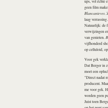
ups, vol échte
geen film maken
Blancanieves
. 
laag verrassing.
Natuurlijk: de f
verwijzingen er
van genieten.
B
vijfhonderd sho
op celluloid, o
Voor gek verkl
Dat Berger in z
moet een opluch
"Direct nadat m
producent. Maar
me voor gek. Hi
worden geen pu
Juist toen Berg
op het punt va