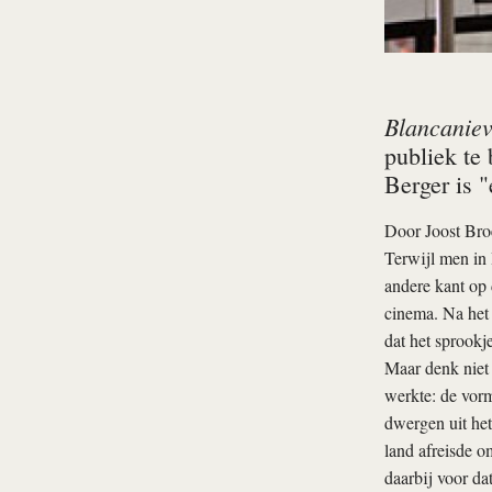
Blancaniev
publiek te
Berger is "
Door
Joost Bro
Terwijl men in 
andere kant op 
cinema. Na het
dat het sprookj
Maar denk niet 
werkte: de vorm
dwergen uit het
land afreisde om
daarbij voor da