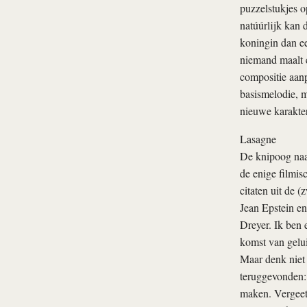
puzzelstukjes 
natúúrlijk kan 
koningin dan ee
niemand maalt e
compositie aanp
basismelodie, m
nieuwe karakte
Lasagne
De knipoog naa
de enige filmis
citaten uit de 
Jean Epstein en
Dreyer. Ik ben 
komst van geluid
Maar denk niet
teruggevonden:
maken. Vergeet 