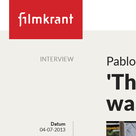
Pablo
INTERVIEW
'Th
waa
Datum
04-07-2013