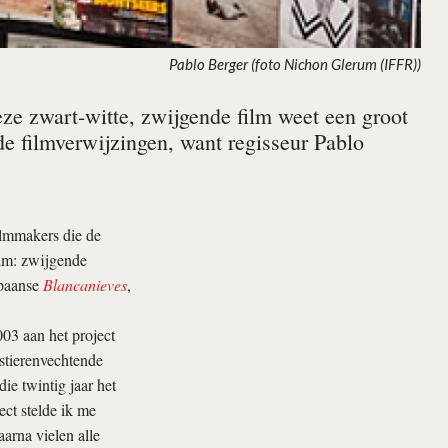
Pablo Berger (foto Nichon Glerum (IFFR))
ze zwart-witte, zwijgende film weet een groot
de filmverwijzingen, want regisseur Pablo
ilmmakers die de
ilm: zwijgende
Spaanse
Blancanieves
,
003 aan het project
 stierenvechtende
ie twintig jaar het
ect stelde ik me
arna vielen alle