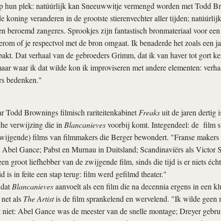
op hun plek: natúúrlijk kan Sneeuwwitje vermengd worden met Todd 
de koning veranderen in de grootste stierenvechter aller tijden; natúúrli
n beroemd zangeres. Sprookjes zijn fantastisch bronmateriaal voor een
rom of je respectvol met de bron omgaat. Ik benaderde het zoals een j
akt. Dat verhaal van de gebroeders Grimm, dat ik van haver tot gort k
aar waar ik dat wilde kon ik improviseren met andere elementen: verha
rs bedenken."
r Todd Brownings filmisch rariteitenkabinet
Freaks
uit de jaren dertig i
che verwijzing die in
Blancanieves
voorbij komt. Integendeel: de film s
(zwijgende) films van filmmakers die Berger bewondert. "Franse makers 
 Abel Gance; Pabst en Murnau in Duitsland; Scandinaviërs als Victor 
een groot liefhebber van de zwijgende film, sinds die tijd is er niets é
 is in feite een stap terug: film werd gefilmd theater."
 dat
Blancanieves
aanvoelt als een film die na decennia ergens in een k
 net als
The Artist
is de film sprankelend en wervelend. "Ik wilde geen n
niet: Abel Gance was de meester van de snelle montage; Dreyer gebrui