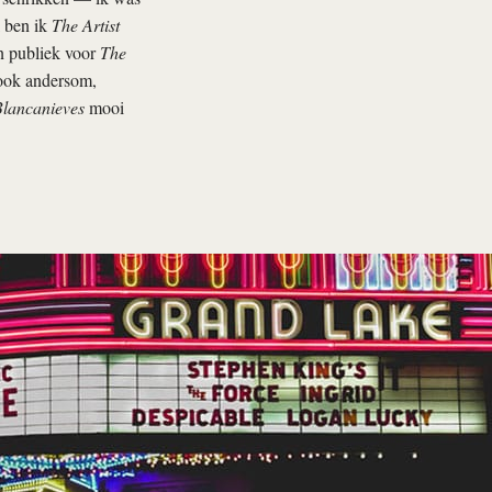
l ben ik
The Artist
en publiek voor
The
 ook andersom,
lancanieves
mooi