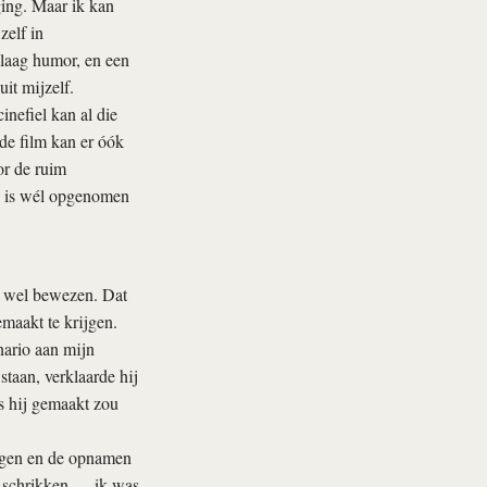
ing. Maar ik kan
zelf in
 laag humor, en een
uit mijzelf.
inefiel kan al die
de film kan er óók
or de ruim
ij is wél opgenomen
"
je wel bewezen. Dat
maakt te krijgen.
nario aan mijn
taan, verklaarde hij
ls hij gemaakt zou
regen en de opnamen
 schrikken — ik was