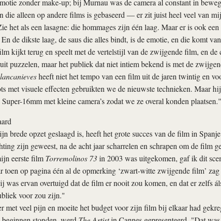
 emotie zonder make-up; bij Murnau was de camera al constant in beweg
 die alleen op andere films is gebaseerd — er zit juist heel veel van mij
Zie het als een lasagne: die hommages zijn één laag. Maar er is ook een
 En de dikste laag, de saus die alles bindt, is de emotie, en die komt van
ilm kijkt terug en speelt met de vertelstijl van de zwijgende film, en de c
uit puzzelen, maar het publiek dat niet intiem bekend is met de zwijgen
lancanieves
heeft niet het tempo van een film uit de jaren twintig en vo
ts met visuele effecten gebruikten we de nieuwste technieken. Maar h
p Super-16mm met kleine camera’s zodat we ze overal konden plaatsen.
aard
ijn brede opzet geslaagd is, heeft het grote succes van de film in Span
ting zijn geweest, na de acht jaar scharrelen en schrapen om de film ge
ijn eerste film
Torremolinos 73
in 2003 was uitgekomen, gaf ik dit sce
 toen op pagina één al de opmerking ‘zwart-witte zwijgende film’ zag s
j was ervan overtuigd dat de film er nooit zou komen, en dat er zelfs á
bliek voor zou zijn."
er met veel pijn en moeite het budget voor zijn film bij elkaar had gek
n beginnen stonden, werd
The Artist
in Cannes gepresenteerd. "Dat was