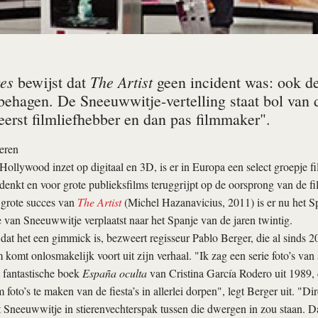
es
The Artist
bewijst dat
geen incident was: ook de
 behagen. De Sneeuwwitje-vertelling staat bol van 
eerst filmliefhebber en dan pas filmmaker".
eren
Hollywood inzet op digitaal en 3D, is er in Europa een select groepje f
denkt en voor grote publieksfilms teruggrijpt op de oorsprong van de f
 grote succes van
The Artist
(Michel Hazanavicius, 2011) is er nu het 
e van Sneeuwwitje verplaatst naar het Spanje van de jaren twintig.
dat het een gimmick is, bezweert regisseur Pablo Berger, die al sinds 2
 komt onlosmakelijk voort uit zijn verhaal. "Ik zag een serie foto’s van
 fantastische boek
España oculta
van Cristina García Rodero uit 1989, d
 foto’s te maken van de fiesta’s in allerlei dorpen", legt Berger uit. "Dir
t Sneeuwwitje in stierenvechterspak tussen die dwergen in zou staan. Da