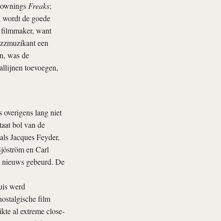
Brownings
Freaks
;
jk wordt de goede
 filmmaker, want
azzmuzikant een
en, was de
allijnen toevoegen,
s overigens lang niet
taat bol van de
als Jacques Feyder,
Sjöström en Carl
cht nieuws gebeurd. De
luis werd
ostalgische film
kte al extreme close-