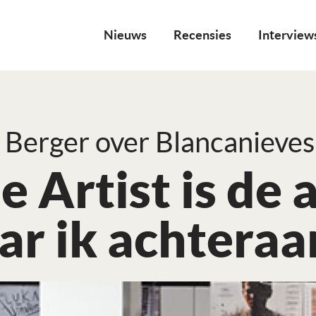
Nieuws
Recensies
Interview
 Berger over Blancanieves
e Artist is de
r ik achteraan