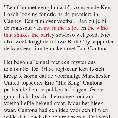
"Een film met een glimlach", zo noemde Ken
Loach
looking for eri
c na de première in
Cannes. Een film over voetbal. Dan zit je bij
de regisseur van
my name is joe
en
the wind
that shakes the barley
sowieso wel goed. Niet
elke week krijgt de trouwe Bath City-supporter
de kans een film te maken met Eric Cantona.
Het begon allemaal met een mysterieus
telefoontje. De Britse regisseur Ken Loach
kreeg te horen dat de voormalige Manchester
United-topscorer Eric ‘The King’ Cantona
probeerde hem te pakken te krijgen. Goeie
grap, dacht Loach, die immers om zijn
voetballiefde bekend staat. Maar het bleek
waar. Cantona had een idee voor een film en
wilde dat Loach die zou regisseren. Dat werd