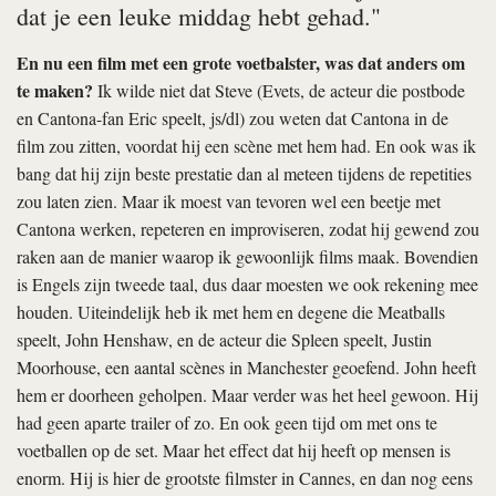
dat je een leuke middag hebt gehad."
En nu een film met een grote voetbalster, was dat anders om
te maken?
Ik wilde niet dat Steve (Evets, de acteur die postbode
en Cantona-fan Eric speelt, js/dl) zou weten dat Cantona in de
film zou zitten, voordat hij een scène met hem had. En ook was ik
bang dat hij zijn beste prestatie dan al meteen tijdens de repetities
zou laten zien. Maar ik moest van tevoren wel een beetje met
Cantona werken, repeteren en improviseren, zodat hij gewend zou
raken aan de manier waarop ik gewoonlijk films maak. Bovendien
is Engels zijn tweede taal, dus daar moesten we ook rekening mee
houden. Uiteindelijk heb ik met hem en degene die Meatballs
speelt, John Henshaw, en de acteur die Spleen speelt, Justin
Moorhouse, een aantal scènes in Manchester geoefend. John heeft
hem er doorheen geholpen. Maar verder was het heel gewoon. Hij
had geen aparte trailer of zo. En ook geen tijd om met ons te
voetballen op de set. Maar het effect dat hij heeft op mensen is
enorm. Hij is hier de grootste filmster in Cannes, en dan nog eens