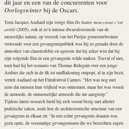
dit jaar en een van de concurrenten voor
Oorlogswinter
bij de Oscars.
Toen Jacques Audiard zijn vorige film
De battre mon coeur c’est
arrêté
(2005), ook al zo’n intense dwarsdoorsnede van de
menselijke natuur, op verzoek van het Parijse gemeentebestuur
vertoonde voor een gevangenispubliek was hij zo geraakt door de
atmosfeer van claustrofobie en agressie dat hij zeker wist dat hij
zijn volgende film in een gevangenis wilde maken. Toeval of niet,
toen had hij het scenario van Thomas Bidegain over een jonge
Arabier die zich in de lik tot maffiakoning ontpopt, al in zijn bezit,
vertelt Audiard op het Filmfestival Cannes. “Het was nog niet
eens dat mensen hun vrijheid was ontnomen, maar het was vooral
de armoede, de onmenselijke armoede die me aangreep.”
Tijdens latere research hield hij zich vooral bezig met allerlei
praktische zaken, zoals hoe de architectonische structuur van een
gevangenis in elkaar zit: “In een echte gevangenis draaien was
geen optie, de voormalige gevangenissen die we bezochten zagen