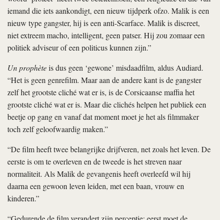
iemand die iets aankondigt, een nieuw tijdperk ofzo. Malik is een
nieuw type gangster, hij is een anti-Scarface. Malik is discreet,
niet extreem macho, intelligent, geen patser. Hij zou zomaar een
politiek adviseur of een politicus kunnen zijn.”
Un prophète
is dus geen ‘gewone’ misdaadfilm, aldus Audiard.
“Het is geen genrefilm. Maar aan de andere kant is de gangster
zelf het grootste cliché wat er is, is de Corsicaanse maffia het
grootste cliché wat er is. Maar die clichés helpen het publiek een
beetje op gang en vanaf dat moment moet je het als filmmaker
toch zelf geloofwaardig maken.”
“De film heeft twee belangrijke drijfveren, net zoals het leven. De
eerste is om te overleven en de tweede is het streven naar
normaliteit. Als Malik de gevangenis heeft overleefd wil hij
daarna een gewoon leven leiden, met een baan, vrouw en
kinderen.”
“Gedurende de film verandert zijn perceptie: eerst moet de