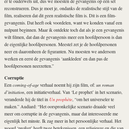
er te ouderwets uit, dus we moesten de gevangenis op een set
reconstrueren. Dus je moet je, ondanks de realistische stijl van de
film, realiseren dat dit geen realistische film is. Dit is een film-
gevangenis. Dat heeft ook voordelen, want we konden vanaf een
nulpunt beginnen. Maar ik ontdekte toch dat als je een gevangenis
wilt filmen, dat dan de gevangenis meer een hoofdpersoon is dan
de eigenlijke hoofdpersonen. Meestel zet je de hoofdpersonen
neer en daaromheen de figuranten. Nu moesten we andersom
werken en eerst de gevangenis ‘aankleden’ en dan pas de
hoofdpersonen neerzetten.”
Corruptie
Een
coming-of-age
verhaal noemt hij zijn film, of:
un roman
d’initiation
, een initiatieverhaal. Van ‘Le prophet’ in het scenario,
veranderde hij de titel in
Un prophète
, “om het universeler te
maken.” Audiard: “Het oorspronkelijke scenario draaide veel
meer om corruptie in de gevangenis, maar dat interesseerde me
eigenlijk het minste. Ik zag meer in het persoonlijke verhaal. Het
woord ‘profeet’ heeft twee betekenissen, een religieuze en die van