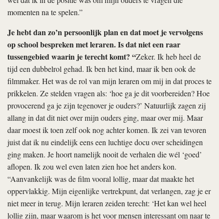
momenten na te spelen.”
Je hebt dan zo’n persoonlijk plan en dat moet je vervolgens
op school bespreken met leraren. Is dat niet een raar
tussengebied waarin je terecht komt? “
Zeker. Ik heb heel de
tijd een dubbelrol gehad. Ik ben het kind, maar ik ben ook de
filmmaker. Het was de rol van mijn leraren om mij in dat proces te
prikkelen. Ze stelden vragen als: ‘hoe ga je dit voorbereiden? Hoe
provocerend ga je zijn tegenover je ouders?’ Natuurlijk zagen zij
allang in dat dit niet over mijn ouders ging, maar over mij. Maar
daar moest ik toen zelf ook nog achter komen. Ik zei van tevoren
juist dat ik nu eindelijk eens een luchtige docu over scheidingen
ging maken. Je hoort namelijk nooit de verhalen die wél ‘goed’
aflopen. Ik zou wel even laten zien hoe het anders kon.
“Aanvankelijk was de film vooral lollig, maar dat maakte het
oppervlakkig. Mijn eigenlijke vertrekpunt, dat verlangen, zag je er
niet meer in terug. Mijn leraren zeiden terecht: ‘Het kan wel heel
lollig zijn, maar waarom is het voor mensen interessant om naar te