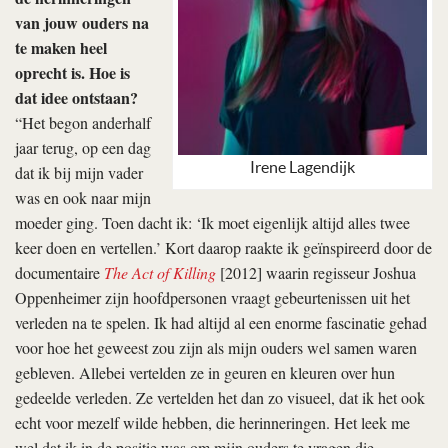
van jouw ouders na
te maken heel
oprecht is. Hoe is
dat idee ontstaan?
“Het begon anderhalf
jaar terug, op een dag
Irene Lagendijk
dat ik bij mijn vader
was en ook naar mijn
moeder ging. Toen dacht ik: ‘Ik moet eigenlijk altijd alles twee
keer doen en vertellen.’ Kort daarop raakte ik geïnspireerd door de
documentaire
The Act of Killing
[2012] waarin regisseur Joshua
Oppenheimer zijn hoofdpersonen vraagt gebeurtenissen uit het
verleden na te spelen. Ik had altijd al een enorme fascinatie gehad
voor hoe het geweest zou zijn als mijn ouders wel samen waren
gebleven. Allebei vertelden ze in geuren en kleuren over hun
gedeelde verleden. Ze vertelden het dan zo visueel, dat ik het ook
echt voor mezelf wilde hebben, die herinneringen. Het leek me
wel dat ik in de positie was om mijn ouders te vragen die