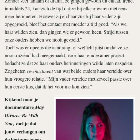
Zonder veel tamtam of drama, ze gingen gewoon uit elkaar. Irene,
inmiddels 24, kan zich de tijd dat ze bij elkaar waren niet eens
meer herinneren. Hoewel zij en haar zus bij haar vader zijn
opgegroeid, bleef het contact met moeder altijd goed. “Als we
haar wilden zien, dan gingen we er gewoon heen. Strijd tussen
onze ouders hebben we nooit gevoeld.”
Toch was er opeens die aandrang, of wellicht juist omdat ze ze
nooit ruziënd had meegemaakt; voor haar eindexamenproject
bedacht ze dat ze haar ouders herinneringen wilde laten naspelen.
Zogeheten
re-enactment
van wat beide ouders haar vertelde over
hun vroegere relatie. “Mijn vader vertelde met zoveel passie over
hun eerste kus, dat ik het voor me kon zien.”
Kijkend naar je
documentaire
May
Divorce Be With
, voel je dat
You
jouw verlangen om
de herinneringen