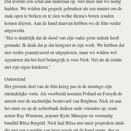
Dat leverde een schat aan materiaal op, veel meer dan we nodig
hadden. We wilden dat gesprek gebruiken als een manier om de
zaak open te breken en te zien welke thema’s boven zouden
komen drijven. Aan de hand daarvan hebben we de film verder
uitgewerkt.
"Het is duidelijk dat de dood van zijn vader grote indruk heeft
gemaakt. Ik denk dat je dat terugziet in zijn werk. We hebben dat
niet verder geanalyseerd en uitgeplozen, maar we wilden wel
signaleren dat het heel belangrijk is voor Nick. Net als de relatie
met zijn eigen kinderen."
Ontroerend
Het grootste deel van de film kreeg pas in de montage zijn
uiteindelijke vorm. Als voorbeeld noemen Pollard en Forsyth de
autorit over de nachtelijke boulevard van Brighton. Nick zit aan
het stuur en op de achterbank duiken oude vrienden op, zoals
acteur Ray Winstone, popster Kylie Minogue en voormalig
bandlid Blixa Bargeld. Nick had Blixa niet meer gesproken sinds
die met een e-mailtje van twee regels uit de band stapte, dus er