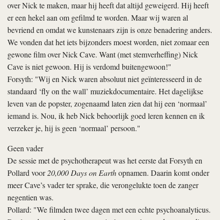
over Nick te maken, maar hij heeft dat altijd geweigerd. Hij heeft
er een hekel aan om gefilmd te worden. Maar wij waren al
bevriend en omdat we kunstenaars zijn is onze benadering anders.
We vonden dat het iets bijzonders moest worden, niet zomaar een
gewone film over Nick Cave. Want (met stemverheffing) Nick
Cave is niet gewoon. Hij is verdomd buitengewoon!"
Forsyth: "Wij en Nick waren absoluut niet geïnteresseerd in de
standaard ‘fly on the wall’ muziekdocumentaire. Het dagelijkse
leven van de popster, zogenaamd laten zien dat hij een ‘normaal’
iemand is. Nou, ik heb Nick behoorlijk goed leren kennen en ik
verzeker je, hij is geen ‘normaal’ persoon."
Geen vader
De sessie met de psychotherapeut was het eerste dat Forsyth en
Pollard voor
20,000 Days on Earth
opnamen. Daarin komt onder
meer Cave’s vader ter sprake, die verongelukte toen de zanger
negentien was.
Pollard: "We filmden twee dagen met een echte psychoanalyticus.