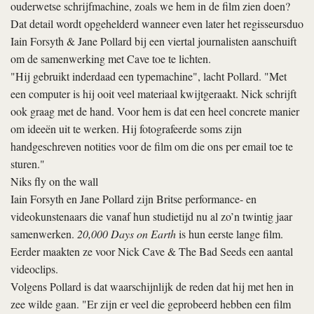
ouderwetse schrijfmachine, zoals we hem in de film zien doen?
Dat detail wordt opgehelderd wanneer even later het regisseursduo
Iain Forsyth & Jane Pollard bij een viertal journalisten aanschuift
om de samenwerking met Cave toe te lichten.
"Hij gebruikt inderdaad een typemachine", lacht Pollard. "Met
een computer is hij ooit veel materiaal kwijtgeraakt. Nick schrijft
ook graag met de hand. Voor hem is dat een heel concrete manier
om ideeën uit te werken. Hij fotografeerde soms zijn
handgeschreven notities voor de film om die ons per email toe te
sturen."
Niks fly on the wall
Iain Forsyth en Jane Pollard zijn Britse performance- en
videokunstenaars die vanaf hun studietijd nu al zo’n twintig jaar
samenwerken.
20,000 Days on Earth
is hun eerste lange film.
Eerder maakten ze voor Nick Cave & The Bad Seeds een aantal
videoclips.
Volgens Pollard is dat waarschijnlijk de reden dat hij met hen in
zee wilde gaan. "Er zijn er veel die geprobeerd hebben een film