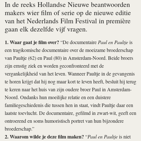
In de reeks Hollandse Nieuwe beantwoorden
makers wier film of serie op de nieuwe editie
van het Nederlands Film Festival in première
gaan elk dezelfde vijf vragen.
1. Waar gaat je film over?
“De documentaire
Paul en Paultje
is
een tragikomische documentaire over de moeizame broederschap
van Paultje (62) en Paul (80) in Amsterdam-Noord. Beide broers
zijn ernstig ziek en worden geconfronteerd met de
vergankelijkheid van het leven. Wanneer Paultje in de gevangenis
te horen krijgt dat hij nog maar kort te leven heeft, besluit hij terug
te keren naar het huis van zijn oudere broer Paul in Amsterdam-
Noord. Ondanks hun moeilijke relatie en een duistere
familiegeschiedenis die tussen hen in staat, vindt Paultje daar een
laatste toevlucht. De documentaire, gefilmd in zwart-wit, geeft een
ontroerend en soms humoristisch portret van hun bijzondere
broederschap.”
2. Waarom wilde je deze film maken?
“
Paul en Paultje
is niet