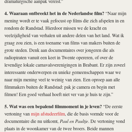
dramaturgische aanpak vereist.”
4. Waaraan ontbreekt het in de Nederlandse film?
“Naar mijn
mening wordt er te vaak gefocust op films die zich afspelen in en
rondom de Randstad. Hierdoor missen we de kracht en
veelzijdigheid van verhalen uit andere delen van het land. Wat ik
graag zou zien, is een toename van films van makers buiten de
grote steden. Denk aan documentaires over jongeren die als
radiopiraten vanuit een keet in Twente opereren, of over de
levendige lokale carnavalsverenigingen in Brabant. Er zijn zoveel
interessante onderwerpen en unieke gemeenschappen waar we
naar mijn mening veel te weinig van zien. Een oproep aan alle
filmmakers buiten de Randstad: pak je camera en begin met
filmen! Een goed verhaal hoeft niet ver van je huis te zijn.”
5. Wat was een bepalend filmmoment in je leven?
“De eerste
vertoning van
mijn afstudeerfilm
, die de basis vormde voor de
documentaire die nu uitkomt,
Paul en Paultje
. De vertoning vond
plaats in de woonkamer van de twee broers. Beide mannen