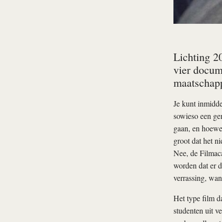
Lichting 2
vier docum
maatschapp
Je kunt inmidde
sowieso een gen
gaan, en hoewel
groot dat het n
Nee, de Filmaca
worden dat er de
verrassing, wan
Het type film d
studenten uit ve