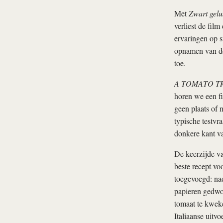
Met
Zwart gelu
verliest de film
ervaringen op 
opnamen van de
toe.
A TOMATO T
horen we een f
geen plaats of 
typische testvr
donkere kant va
De keerzijde va
beste recept vo
toegevoegd: nad
papieren gedwo
tomaat te kweke
Italiaanse uitv