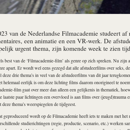
023 van de Nederlandse Filmacademie studeert af me
entaires, een animatie en een VR-werk. De afstudee
elijk urgent thema, zijn komende week te zien tij
ls best van de ‘Filmacademie-film’ als genre op zich spreken. Nu zijn a
re apart. Er wordt wel eens gezegd dat alle afstudeerfilms over seks, de
 deze drie thema’s in veel van de afstudeerfilms van dit jaar terugkome
iet helemaal eerlijk is om deze lichting films daarom onorigineel te noe
demie-film gaat over meer dan alleen een gelijkenis in thematiek, hoe
 laatste paar lichtingen een overvloed is aan films over (jeugd)trauma e
t deze thema’s weerspiegelen de tijdgeest.
at geproduceerd wordt op de Filmacademie heeft iets te maken met het
rschillende studierichtingen (regie, productie, scenario, etc.) werken sa