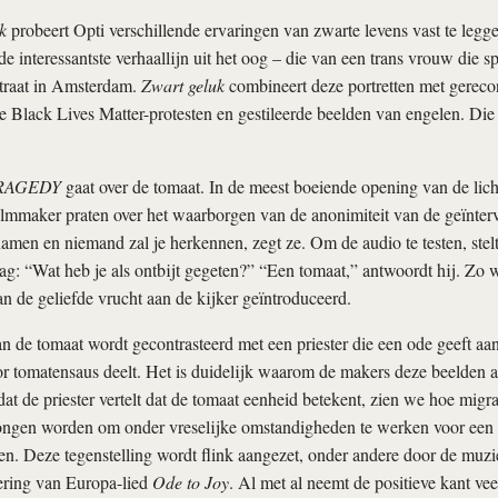
k
probeert Opti verschillende ervaringen van zwarte levens vast te legg
 de interessantste verhaallijn uit het oog – die van een trans vrouw die s
straat in Amsterdam.
Zwart geluk
combineert deze portretten met gereco
 Black Lives Matter-protesten en gestileerde beelden van engelen. Di
RAGEDY
gaat over de tomaat. In de meest boeiende opening van de licht
ilmmaker praten over het waarborgen van de anonimiteit van de geïnt
namen en niemand zal je herkennen, zegt ze. Om de audio te testen, stel
aag: “Wat heb je als ontbijt gegeten?” “Een tomaat,” antwoordt hij. Zo 
n de geliefde vrucht aan de kijker geïntroduceerd.
n de tomaat wordt gecontrasteerd met een priester die een ode geeft aa
or tomatensaus deelt. Het is duidelijk waarom de makers deze beelden 
at de priester vertelt dat de tomaat eenheid betekent, zien we hoe migr
ngen worden om onder vreselijke omstandigheden te werken voor een
n. Deze tegenstelling wordt flink aangezet, onder andere door de muz
oering van Europa-lied
Ode to Joy
. Al met al neemt de positieve kant veel 