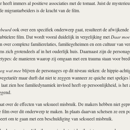
r heeft immers al positieve associaties met de tomaat. Juist de mysterieuz
de migrantarbeiders is de kracht van de film.
ebeurd
ook over een specifiek onderwerp gaat, resulteert de afwijkend
ubtielere film. Dat wordt vooral duidelijk in vergelijking met
Daar moet
n over complexe familierelaties, familiegeheimen en een cultuur van v
ms zich grotendeels af in het ouderlijk huis. Daarnaast zijn de personage
etypes: de manieren waarop zij omgaan met een trauma staan voor bred
og wat mee
blijven de personages op dit niveau steken: de hippie-achtige
 vegetariër maar durft dat niet te zeggen wanneer ze quiche met spekjes 
laat zien hoe familiedynamiek invloed heeft op persoonlijkheid, is het al
ggend.
at over de effecten van seksueel misbruik. De makers hebben niet gep
 film over dit onderwerp te maken. In plaats daarvan schetsen ze een po
beert om te gaan met een beschuldiging van seksueel misbruik.