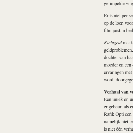
gerimpelde ving
Er is niet per 
op de loer, voo
film juist in he
Kleingeld
maakt 
geldproblemen, 
dochter van haa
moeder en een d
ervaringen met 
wordt doorgegev
Verhaal van v
Een uniek en ur
er gebeurt als 
Rafik Opti een 
namelijk niet t
is niet één verh