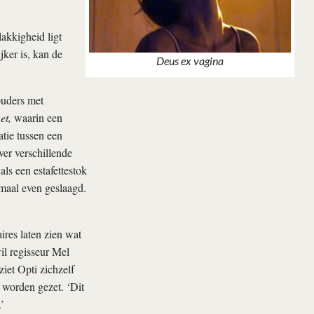
lakkigheid ligt
jker is, kan de
Deus ex vagina
ouders met
et,
waarin een
tie tussen een
ver verschillende
ls een estafettestok
emaal even geslaagd.
res laten zien wat
il regisseur Mel
iet Opti zichzelf
t worden gezet. ‘Dit
’