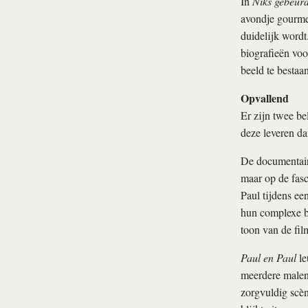
In
Niks gebeur
avondje gourmet
duidelijk wordt
biografieën voo
beeld te bestaan
Opvallend
Er zijn twee be
deze leveren da
De documentai
maar op de fasc
Paul tijdens ee
hun complexe 
toon van de fi
Paul en Paul
le
meerdere malen
zorgvuldig scèn