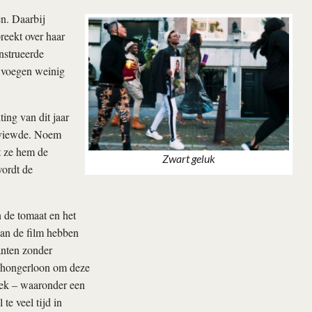
en. Daarbij
preekt over haar
nstrueerde
e voegen weinig
ing van dit jaar
erviewde. Noem
t ze hem de
Zwart geluk
wordt de
n de tomaat en het
aan de film hebben
anten zonder
 hongerloon om deze
iek – waaronder een
te veel tijd in