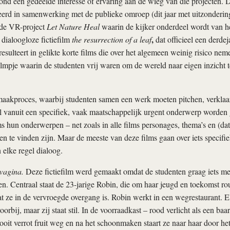
tond een gedeelde interesse of ervaring aan de wieg van die projecten.
eerd in samenwerking met de publieke omroep (dit jaar met uitzonderi
de VR-project
Let Nature Heal
waarin de kijker onderdeel wordt van h
,
 dialoogloze fictiefilm
the resurrection of a leaf
dat officieel een derdej
sulteert in gelikte korte films die over het algemeen weinig risico nem
ilmpje waarin de studenten vrij waren om de wereld naar eigen inzicht 
maakproces, waarbij studenten samen een werk moeten pitchen, verklaa
l vanuit een specifiek, vaak maatschappelijk urgent onderwerp worden
ms hun onderwerpen – net zoals in alle films personages, thema’s en (dat
n te vinden zijn. Maar de meeste van deze films gaan over iets specifieks
n elke regel dialoog.
 vagina.
Deze fictiefilm werd gemaakt omdat de studenten graag iets m
n. Centraal staat de 23-jarige Robin, die om haar jeugd en toekomst ro
at ze in de vervroegde overgang is. Robin werkt in een wegrestaurant. E
rbij, maar zij staat stil. In de voorraadkast – rood verlicht als een ba
oit verrot fruit weg en na het schoonmaken staart ze naar haar door he