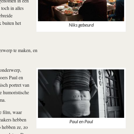
egenomen in een
toch in alles
ebreide
 buiten het
Niks gebeurd
derwerp te maken, en
k onderwerp,
oers Paul en
isch portret van
de humoristische
ma.
e film, waar
 makers hebben
Paul en Paul
o hebben ze, zo