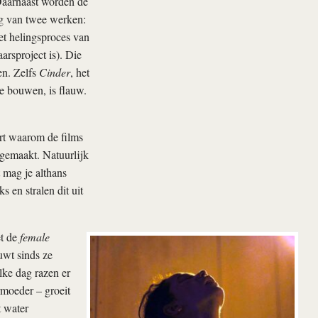
 Daarnaast worden de
ng van twee werken:
et helingsproces van
aarsproject is). Die
en. Zelfs
Cinder
, het
te bouwen, is flauw.
rt waarom de films
 gemaakt. Natuurlijk
 mag je althans
 en stralen dit uit
et de
female
uwt sinds ze
lke dag razen er
armoeder – groeit
t water