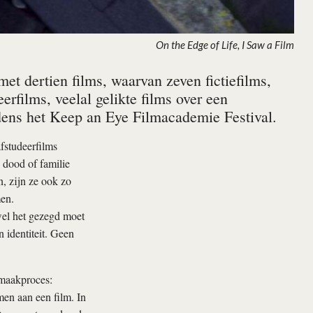
On the Edge of Life, I Saw a Film
t dertien films, waarvan zeven fictiefilms,
rfilms, veelal gelikte films over een
dens het Keep an Eye Filmacademie Festival.
fstudeerfilms
 dood of familie
n, zijn ze ook zo
men.
wel het gezegd moet
n identiteit. Geen
 maakproces:
men aan een film. In