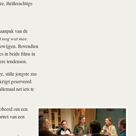
e, thrillerachtige
e aanpak van de
 nog wat mee.
erzwijgen. Bovendien
s in beide films in
ere tendensen.
, stille jongste zus
krijgt geserveerd.
lemaal net iets te
robeerd om een
rtret van een