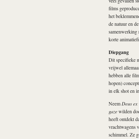
veel gevallen s
films geproduc
het beklemmen
de natuur en de
samenwerking re
korte animatief
Diepgang
Dit specifieke 
vrijwel allemaa
hebben alle fil
hopen) concepte
in elk shot en i
Neem
Deus ex
gaze
wilden doe
heeft ontdekt d
vrachtwagens voo
schimmel. Ze go