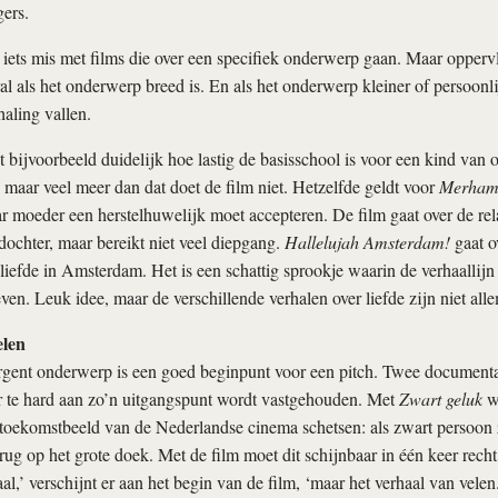
ers.
se iets mis met films die over een specifiek onderwerp gaan. Maar opperv
ral als het onderwerp breed is. En als het onderwerp kleiner of persoonli
rhaling vallen.
bijvoorbeeld duidelijk hoe lastig de basisschool is voor een kind van 
maar veel meer dan dat doet de film niet. Hetzelfde geldt voor
Merham
r moeder een herstelhuwelijk moet accepteren. De film gaat over de rela
ochter, maar bereikt niet veel diepgang.
Hallelujah Amsterdam!
gaat o
liefde in Amsterdam. Het is een schattig sprookje waarin de verhaallijn a
en. Leuk idee, maar de verschillende verhalen over liefde zijn niet all
elen
gent onderwerp is een goed beginpunt voor een pitch. Twee documentai
er te hard aan zo’n uitgangspunt wordt vastgehouden. Met
Zwart geluk
w
toekomstbeeld van de Nederlandse cinema schetsen: als zwart persoon z
erug op het grote doek. Met de film moet dit schijnbaar in één keer rech
aal,’ verschijnt er aan het begin van de film, ‘maar het verhaal van velen.