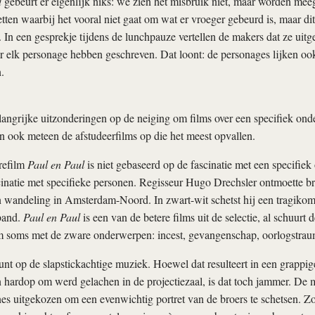
d
gebeurt er eigenlijk niks: we zien het misbruik niet, maar worden me
ten waarbij het vooral niet gaat om wat er vroeger gebeurd is, maar dit 
. In een gesprekje tijdens de lunchpauze vertellen de makers dat ze uitg
r elk personage hebben geschreven. Dat loont: de personages lijken ook
.
langrijke uitzonderingen op de neiging om films over een specifiek on
n ook meteen de afstudeerfilms op die het meest opvallen.
refilm
Paul en Paul
is niet gebaseerd op de fascinatie met een specifie
inatie met specifieke personen. Regisseur Hugo Drechsler ontmoette br
n wandeling in Amsterdam-Noord. In zwart-wit schetst hij een tragikom
band.
Paul en Paul
is een van de betere films uit de selectie, al schuurt 
lm soms met de zware onderwerpen: incest, gevangenschap, oorlogstrau
unt op de slapstickachtige muziek. Hoewel dat resulteert in een grappig
 hardop om werd gelachen in de projectiezaal, is dat toch jammer. De
es uitgekozen om een evenwichtig portret van de broers te schetsen. Z