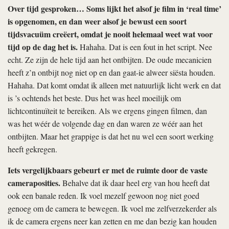
Over tijd gesproken… Soms lijkt het alsof je film in ‘real time’
is opgenomen, en dan weer alsof je bewust een soort
tijdsvacuüm creëert, omdat je nooit helemaal weet wat voor
tijd op de dag het is.
Hahaha. Dat is een fout in het script. Nee
echt. Ze zijn de hele tijd aan het ontbijten. De oude mecanicien
heeft z’n ontbijt nog niet op en dan gaat-ie alweer siësta houden.
Hahaha. Dat komt omdat ik alleen met natuurlijk licht werk en dat
is ’s ochtends het beste. Dus het was heel moeilijk om
lichtcontinuïteit te bereiken. Als we ergens gingen filmen, dan
was het wéér de volgende dag en dan waren ze wéér aan het
ontbijten. Maar het grappige is dat het nu wel een soort werking
heeft gekregen.
Iets vergelijkbaars gebeurt er met de ruimte door de vaste
cameraposities.
Behalve dat ik daar heel erg van hou heeft dat
ook een banale reden. Ik voel mezelf gewoon nog niet goed
genoeg om de camera te bewegen. Ik voel me zelfverzekerder als
ik de camera ergens neer kan zetten en me dan bezig kan houden