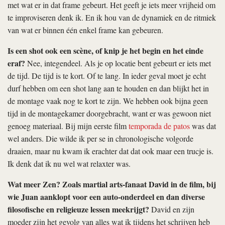
met wat er in dat frame gebeurt. Het geeft je iets meer vrijheid om
te improviseren denk ik. En ik hou van de dynamiek en de ritmiek
van wat er binnen één enkel frame kan gebeuren.
Is een shot ook een scène, of knip je het begin en het einde
eraf?
Nee, integendeel. Als je op locatie bent gebeurt er iets met
de tijd. De tijd is te kort. Of te lang. In ieder geval moet je echt
durf hebben om een shot lang aan te houden en dan blijkt het in
de montage vaak nog te kort te zijn. We hebben ook bijna geen
tijd in de montagekamer doorgebracht, want er was gewoon niet
genoeg materiaal. Bij mijn eerste film
temporada de patos
was dat
wel anders. Die wilde ik per se in chronologische volgorde
draaien, maar nu kwam ik erachter dat dat ook maar een trucje is.
Ik denk dat ik nu wel wat relaxter was.
Wat meer Zen? Zoals martial arts-fanaat David in de film, bij
wie Juan aanklopt voor een auto-onderdeel en dan diverse
filosofische en religieuze lessen meekrijgt?
David en zijn
moeder zijn het gevolg van alles wat ik tijdens het schrijven heb