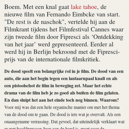
Boem. Met een knal gaat
lake tahoe
, de
nieuwe film van Fernando Eimbcke van start.
"De rest is de naschok", vertelde hij aan de
Filmkrant tijdens het Filmfestival Cannes waar
zijn tweede film door Fipresci als ‘Ontdekking
van het jaar’ werd gepresenteerd. Eerder al
werd hij in Berlijn bekroond met de Fipresci-
prijs van de internationale filmkritiek.
De dood speelt een belangrijke rol in je film. De dood van een
auto, die aan het begin tegen een lantaarnpaal knalt en als
een pistoolschot de film in beweging zet. Maar het echte
drama van de film heb je zo goed als buiten de film gelaten.
En dan sluipt het aan het einde toch nog binnen. Waarom?
Voor mij was dat een hele organische manier om met het thema
van de dood om te gaan. De dood is iets wat je overvalt. Als een
onaangename verrassing. Dat gevoel, dat uiteindelijk verklaart wat
er met hoofdpersoon Juan aan de hand is, moet voor de