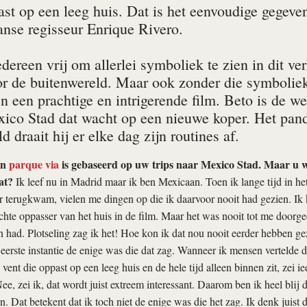
st op een leeg huis. Dat is het eenvoudige gegev
nse regisseur Enrique Rivero.
edereen vrij om allerlei symboliek te zien in dit v
or de buitenwereld. Maar ook zonder die symbolie
en een prachtige en intrigerende film. Beto is de 
xico Stad dat wacht op een nieuwe koper. Het pand
d draait hij er elke dag zijn routines af.
an
parque via
is gebaseerd op uw trips naar Mexico Stad. Maar u w
dat?
Ik leef nu in Madrid maar ik ben Mexicaan. Toen ik lange tijd in he
 terugkwam, vielen me dingen op die ik daarvoor nooit had gezien. Ik 
 echte oppasser van het huis in de film. Maar het was nooit tot me doorg
en had. Plotseling zag ik het! Hoe kon ik dat nou nooit eerder hebben g
n eerste instantie de enige was die dat zag. Wanneer ik mensen vertelde d
ent die oppast op een leeg huis en de hele tijd alleen binnen zit, zei i
e, zei ik, dat wordt juist extreem interessant. Daarom ben ik heel blij 
. Dat betekent dat ik toch niet de enige was die het zag. Ik denk juist d