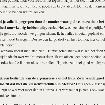
het publiek maar voor Beto is het logisch. Hij is niet slecht, zij ook nie
d waarin ze leven, een beetje goed, een beetje slecht. De meeste mensen
beren te vinden wat ze zoeken.
d je volledig gegrepen door de manier waarop de camera door het 
 heel nauwkeurig hebben uitgewerkt.
Het was heel simpel eigenlijk.
je gehuurd voordat we gingen filmen. Ik heb alles in detail gepland en
ecies moest bewegen. Dus zo een lange shot van hier tot hier, hier een c
mte perfect.
 scenario vooraf niet laten zien. Hij wist totaal niet wat ie aan het doe
 tijd nadacht over wat hij moest doen. Ik zei alleen "een beetje sneller, l
moties hoefde ik hem niets te vertellen. Hij wist zelf heel goed wat hij 
ijk een bediende van de eigenaresse van het huis. Zo’n verschijnsel 
Hoe zit dat met die klassenverschillen in Mexico?
Er is geen klassen
zijn er wel veel meer dan in Europa. Het verhaal dat je ziet is ook waa
unieke situatie.