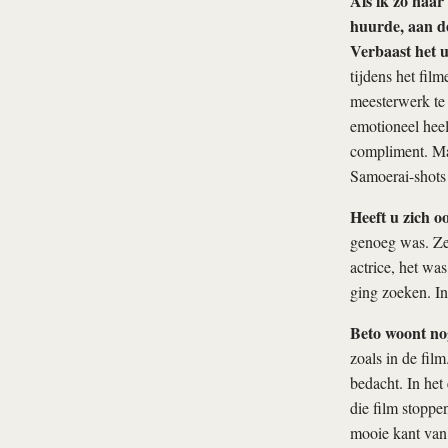
Als ik zo naar 
huurde, aan de
Verbaast het 
tijdens het fil
meesterwerk te
emotioneel heel
compliment. Maa
Samoerai-shots 
Heeft u zich 
genoeg was. Ze
actrice, het was
ging zoeken. In
Beto woont nog
zoals in de film
bedacht. In het
die film stoppen
mooie kant van 