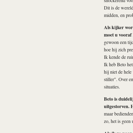
shockerend voor 
Dit is de werel
midden, en pro
Als kijker wor
moet u vooraf
gewoon een tijd
hoe hij zich pr
Ik kende de rui
Ik heb Beto het
hij niet de hele
stiller". Over e
situaties.
Beto is duidel
uitgestorven. 
maar bedienden 
zo, het is geen 