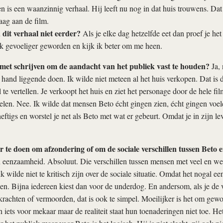
ven is een waanzinnig verhaal. Hij leeft nu nog in dat huis trouwens. Da
aag aan de film.
dit verhaal niet eerder?
Als je elke dag hetzelfde eet dan proef je het
k gevoeliger geworden en kijk ik beter om me heen.
 met schrijven om de aandacht van het publiek vast te houden?
Ja,
e hand liggende doen. Ik wilde niet meteen al het huis verkopen. Dat is d
 te vertellen. Je verkoopt het huis en ziet het personage door de hele fi
len. Nee. Ik wilde dat mensen Beto écht gingen zien, écht gingen voel
heftigs en worstel je net als Beto met wat er gebeurt. Omdat je in zijn l
 te doen om afzondering of om de sociale verschillen tussen Beto 
eenzaamheid. Absoluut. Die verschillen tussen mensen met veel en wein
k wilde niet te kritisch zijn over de sociale situatie. Omdat het nogal e
zen. Bijna iedereen kiest dan voor de underdog. En andersom, als je de
krachten of vermoorden, dat is ook te simpel. Moeilijker is het om gewo
n iets voor mekaar maar de realiteit staat hun toenaderingen niet toe. He