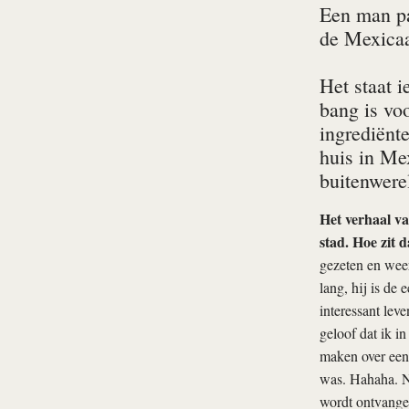
Een man pa
de Mexicaa
Het staat i
bang is vo
ingrediënt
huis in Me
buitenwerel
Het verhaal v
stad. Hoe zit 
gezeten en weer
lang, hij is de
interessant lev
geloof dat ik i
maken over een v
was. Hahaha. Ne
wordt ontvangen