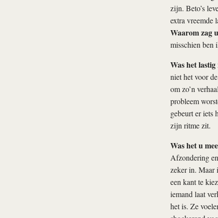
zijn. Beto’s le
extra vreemde l
Waarom zag u 
misschien ben i
Was het lastig
niet het voor d
om zo’n verhaal
probleem worste
gebeurt er iets 
zijn ritme zit.
Was het u meer
Afzondering en 
zeker in. Maar i
een kant te kie
iemand laat ver
het is. Ze voele