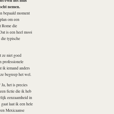
nel even het huis
mocht nemen.
 een bepaald moment
t plan om een
it Rome die
Dat is een heel mooi
 die typische
 ze niet goed
 professionele
at ik iemand anders
 ze begreep het wel.
?
Ja, het is precies
een fictie die ik heb
rlijk eenzaamheid in
gaat laat ik een hele
 een Mexicaanse