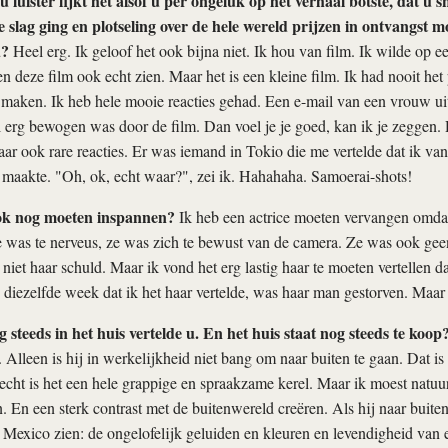
u luister lijkt het alsof u per ongeluk op het verhaal botste, dat u s
 slag ging en plotseling over de hele wereld prijzen in ontvangst 
u?
Heel erg. Ik geloof het ook bijna niet. Ik hou van film. Ik wilde op
men deze film ook echt zien. Maar het is een kleine film. Ik had nooit he
 maken. Ik heb hele mooie reacties gehad. Een e-mail van een vrouw u
 erg bewogen was door de film. Dan voel je je goed, kan ik je zeggen. 
r ook rare reacties. Er was iemand in Tokio die me vertelde dat ik van
maakte. "Oh, ok, echt waar?", zei ik. Hahahaha. Samoerai-shots!
ook nog moeten inspannen?
Ik heb een actrice moeten vervangen omdat
 was te nerveus, ze was zich te bewust van de camera. Ze was ook geen
 niet haar schuld. Maar ik vond het erg lastig haar te moeten vertellen d
 diezelfde week dat ik het haar vertelde, was haar man gestorven. Maar
 steeds in het huis vertelde u. En het huis staat nog steeds te koop
. Alleen is hij in werkelijkheid niet bang om naar buiten te gaan. Dat is 
 echt is het een hele grappige en spraakzame kerel. Maar ik moest natuu
. En een sterk contrast met de buitenwereld creëren. Als hij naar buiten 
Mexico zien: de ongelofelijk geluiden en kleuren en levendigheid van