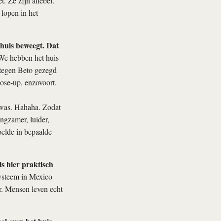
t. Ze zijn allebei.
 lopen in het
huis beweegt. Dat
 We hebben het huis
 tegen Beto gezegd
lose-up, enzovoort.
n was. Hahaha. Zodat
angzamer, luider,
voelde in bepaalde
is hier praktisch
systeem in Mexico
r. Mensen leven echt