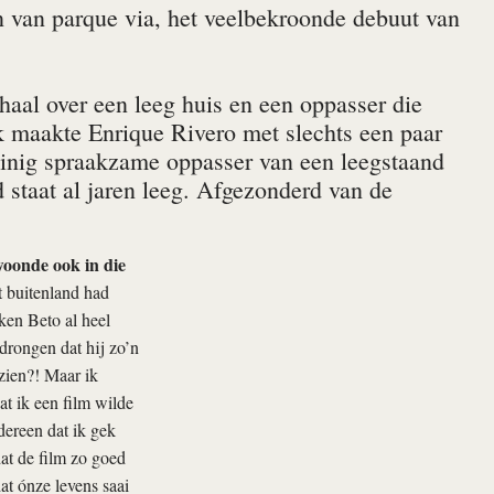
en van
parque via
, het veelbekroonde debuut van
erhaal over een leeg huis en een oppasser die
k maakte Enrique Rivero met slechts een paar
weinig spraakzame oppasser van een leegstaand
 staat al jaren leeg. Afgezonderd van de
oonde ook in die
t buitenland had
ken Beto al heel
edrongen dat hij zo’n
ezien?! Maar ik
at ik een film wilde
edereen dat ik gek
dat de film zo goed
at ónze levens saai