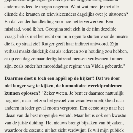
andermans leed te mogen negeren. Want wat moet je met alle
ellende die kranten en televisiezenders dagelijks over je uitstorten?
En dat zonder handleiding voor hoe het te verwerken. Een
misdaad, vond ik het. Georgina stelt zich in de film dezelfde
vraag: heb ik niet het recht om mijn ogen te sluiten voor de misère
die ik op straat zie? Rutger geeft haar indirect antwoord. Zijn
verhaal maakt duidelijk dat als iedereen zo’n houding zou hebben,
er op een dag zomaar dertigduizend mensen verdwenen kunnen
zijn, zoals onder het moorddadige regime van Videla gebeurde."
Daarmee doet u toch een appèl op de kijker? Dat we door
niet langer weg te kijken, de humanitaire wereldproblemen
kunnen oplossen?
"Zeker weten. Je bent er daarmee natuurlijk
nog niet, maar het zou het gevoel van verantwoordelijkheid naar
anderen in ieder geval enorm vergroten. Een eerste stap naar het
ideaal van de best mogelijke wereld. Maar het is ook een kwestie
van de juiste duiding. Het nieuws brengt bijzaken van bijzaken,
waardoor de essentie uit het zicht verdwijnt. Ik wil mijn publiek