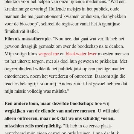
pleidooi voor het helpen van onze lijdende medemens. "Wat een
krankzinnige ervaring! Huilende meisjes in het publiek, oude
mannen die me geëmotioneerd kwamen omhelzen, dranghekken
voor de bioscoop", schreef de regisseur vanaf het Argentijnse
filmfestival Bafici.
Film als massatherapie.
"Nou nee, dat gaat wat ver. Ik heb het
gewoon draaglijk gemaakt om over de boodschap na te denken.
Mijn vorige films
vergeef me
en
blackwater fever
moesten mensen
tot het uiterste tergen, met als doel hun geweten te prikkelen. Met
oogverblindend
wilde ik het publiek juist op een prettige manier
emotioneren, noem het vertederen of ontroeren. Daarom zijn die
reacties belangrijk voor mij. Anders zou ik het gevoel hebben dat
mijn missie volledig was mislukt."
Een andere toon, maar dezelfde boodschap: hoe wij
wegkijken van de ellende van andere mensen. U wilt niet
alleen ontroeren, maar ook dat we ons schuldig voelen,
misschien zelfs medeplichtig.
"Ik heb in de eerste plaats
geprobeerd mijn eigen gevoel op orde krijgen. Lang dacht ik