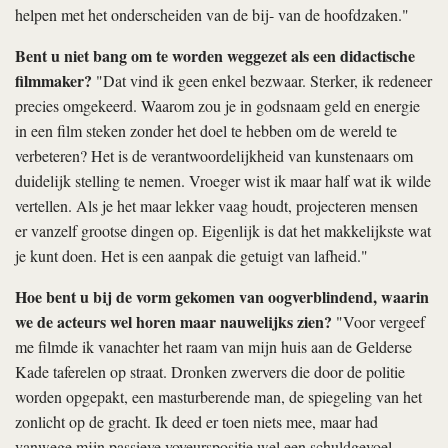
helpen met het onderscheiden van de bij- van de hoofdzaken."
Bent u niet bang om te worden weggezet als een didactische
filmmaker?
"Dat vind ik geen enkel bezwaar. Sterker, ik redeneer
precies omgekeerd. Waarom zou je in godsnaam geld en energie
in een film steken zonder het doel te hebben om de wereld te
verbeteren? Het is de verantwoordelijkheid van kunstenaars om
duidelijk stelling te nemen. Vroeger wist ik maar half wat ik wilde
vertellen. Als je het maar lekker vaag houdt, projecteren mensen
er vanzelf grootse dingen op. Eigenlijk is dat het makkelijkste wat
je kunt doen. Het is een aanpak die getuigt van lafheid."
Hoe bent u bij de vorm gekomen van
oogverblindend
, waarin
we de acteurs wel horen maar nauwelijks zien?
"Voor
vergeef
me
filmde ik vanachter het raam van mijn huis aan de Gelderse
Kade taferelen op straat. Dronken zwervers die door de politie
worden opgepakt, een masturberende man, de spiegeling van het
zonlicht op de gracht. Ik deed er toen niets mee, maar had
vanwege mijn passieve voyeurspositie wel een schuldgevoel