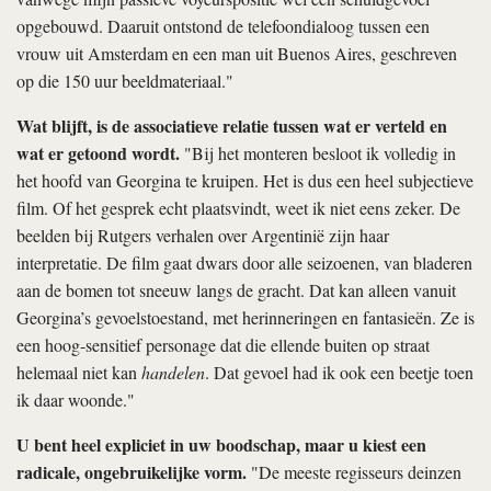
opgebouwd. Daaruit ontstond de telefoondialoog tussen een
vrouw uit Amsterdam en een man uit Buenos Aires, geschreven
op die 150 uur beeldmateriaal."
Wat blijft, is de associatieve relatie tussen wat er verteld en
wat er getoond wordt.
"Bij het monteren besloot ik volledig in
het hoofd van Georgina te kruipen. Het is dus een heel subjectieve
film. Of het gesprek echt plaatsvindt, weet ik niet eens zeker. De
beelden bij Rutgers verhalen over Argentinië zijn haar
interpretatie. De film gaat dwars door alle seizoenen, van bladeren
aan de bomen tot sneeuw langs de gracht. Dat kan alleen vanuit
Georgina’s gevoelstoestand, met herinneringen en fantasieën. Ze is
een hoog-sensitief personage dat die ellende buiten op straat
helemaal niet kan
handelen
. Dat gevoel had ik ook een beetje toen
ik daar woonde."
U bent heel expliciet in uw boodschap, maar u kiest een
radicale, ongebruikelijke vorm.
"De meeste regisseurs deinzen