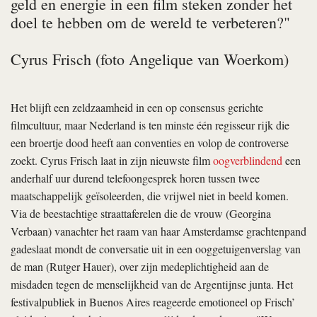
geld en energie in een film steken zonder het
doel te hebben om de wereld te verbeteren?"
Cyrus Frisch (foto Angelique van Woerkom)
Het blijft een zeldzaamheid in een op consensus gerichte
filmcultuur, maar Nederland is ten minste één regisseur rijk die
een broertje dood heeft aan conventies en volop de controverse
zoekt. Cyrus Frisch laat in zijn nieuwste film
oogverblindend
een
anderhalf uur durend telefoongesprek horen tussen twee
maatschappelijk geïsoleerden, die vrijwel niet in beeld komen.
Via de beestachtige straattaferelen die de vrouw (Georgina
Verbaan) vanachter het raam van haar Amsterdamse grachtenpand
gadeslaat mondt de conversatie uit in een ooggetuigenverslag van
de man (Rutger Hauer), over zijn medeplichtigheid aan de
misdaden tegen de menselijkheid van de Argentijnse junta. Het
festivalpubliek in Buenos Aires reageerde emotioneel op Frisch’