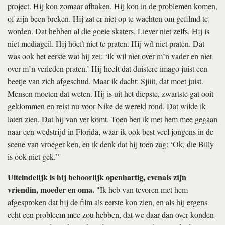
project. Hij kon zomaar afhaken. Hij kon in de problemen komen,
of zijn been breken. Hij zat er niet op te wachten om gefilmd te
worden. Dat hebben al die goeie skaters. Liever niet zelfs. Hij is
niet mediageil. Hij hóeft niet te praten. Hij wíl niet praten. Dat
was ook het eerste wat hij zei: ‘Ik wil niet over m’n vader en niet
over m’n verleden praten.’ Hij heeft dat duistere imago juist een
beetje van zich afgeschud. Maar ik dacht: Sjiiit, dat moet juist.
Mensen moeten dat weten. Hij is uit het diepste, zwartste gat ooit
geklommen en reist nu voor Nike de wereld rond. Dat wilde ik
laten zien. Dat hij van ver komt. Toen ben ik met hem mee gegaan
naar een wedstrijd in Florida, waar ik ook best veel jongens in de
scene van vroeger ken, en ik denk dat hij toen zag: ‘Ok, die Billy
is ook niet gek.’"
Uiteindelijk is hij behoorlijk openhartig, evenals zijn
vriendin, moeder en oma.
"Ik heb van tevoren met hem
afgesproken dat hij de film als eerste kon zien, en als hij ergens
echt een probleem mee zou hebben, dat we daar dan over konden