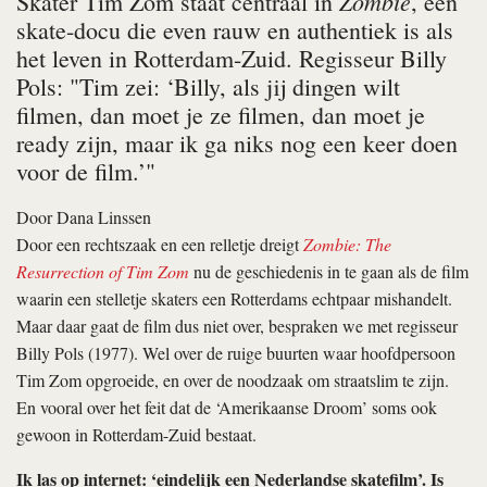
Zombie
Skater Tim Zom staat centraal in
, een
skate-­docu die even rauw en authentiek is als
het leven in Rotterdam-Zuid. Regisseur Billy
Pols: "Tim zei: ‘Billy, als jij dingen wilt
filmen, dan moet je ze filmen, dan moet je
ready zijn, maar ik ga niks nog een keer doen
voor de film.’"
Door
Dana Linssen
Door een rechtszaak en een relletje dreigt
Zombie: The
Resurrection of Tim Zom
nu de geschiedenis in te gaan als de film
waarin een stelletje skaters een Rotterdams echtpaar mishandelt.
Maar daar gaat de film dus niet over, bespraken we met regisseur
Billy Pols (1977). Wel over de ruige buurten waar hoofdpersoon
Tim Zom opgroeide, en over de noodzaak om straatslim te zijn.
En vooral over het feit dat de ‘Amerikaanse Droom’ soms ook
gewoon in Rotterdam-Zuid bestaat.
Ik las op internet: ‘eindelijk een Nederlandse skatefilm’. Is