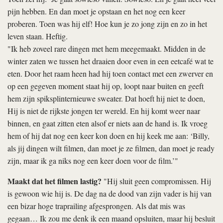
pijn hebben. En dan moet je opstaan en het nog een keer
proberen. Toen was hij elf! Hoe kun je zo jong zijn en zo in het
leven staan. Heftig.
"Ik heb zoveel rare dingen met hem meegemaakt. Midden in de
winter zaten we tussen het draaien door even in een eetcafé wat te
eten. Door het raam heen had hij toen contact met een zwerver en
op een gegeven moment staat hij op, loopt naar buiten en geeft
hem zijn spiksplinternieuwe sweater. Dat hoeft hij niet te doen,
Hij is niet de rijkste jongen ter wereld. En hij komt weer naar
binnen, en gaat zitten eten alsof er niets aan de hand is. Ik vroeg
hem of hij dat nog een keer kon doen en hij keek me aan: ‘Billy,
als jij dingen wilt filmen, dan moet je ze filmen, dan moet je ready
zijn, maar ik ga niks nog een keer doen voor de film.’"
Maakt dat het filmen lastig?
"Hij sluit geen compromissen. Hij
is gewoon wie hij is. De dag na de dood van zijn vader is hij van
een bizar hoge traprailing afgesprongen. Als dat mis was
gegaan… Ik zou me denk ik een maand opsluiten, maar hij besluit