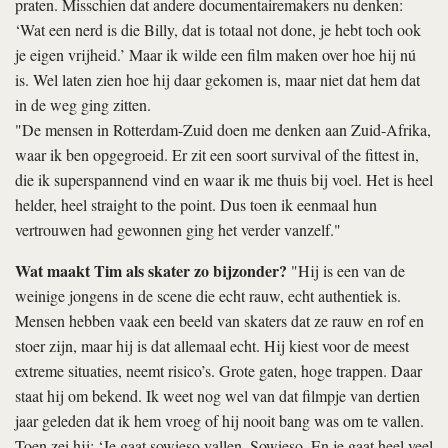
praten. Misschien dat andere documentairemakers nu denken:
‘Wat een nerd is die Billy, dat is totaal not done, je hebt toch ook
je eigen vrijheid.’ Maar ik wilde een film maken over hoe hij nú
is. Wel laten zien hoe hij daar gekomen is, maar niet dat hem dat
in de weg ging zitten.
"De mensen in Rotterdam-Zuid doen me denken aan Zuid-Afrika,
waar ik ben opgegroeid. Er zit een soort survival of the fittest in,
die ik superspannend vind en waar ik me thuis bij voel. Het is heel
helder, heel straight to the point. Dus toen ik eenmaal hun
vertrouwen had gewonnen ging het verder vanzelf."
Wat maakt Tim als skater zo bijzonder?
"Hij is een van de
weinige jongens in de scene die echt rauw, echt authentiek is.
Mensen hebben vaak een beeld van skaters dat ze rauw en rof en
stoer zijn, maar hij is dat allemaal echt. Hij kiest voor de meest
extreme situaties, neemt risico’s. Grote gaten, hoge trappen. Daar
staat hij om bekend. Ik weet nog wel van dat filmpje van dertien
jaar geleden dat ik hem vroeg of hij nooit bang was om te vallen.
Toen zei hij: ‘Je gaat sowieso vallen. Sowieso. En je gaat heel veel