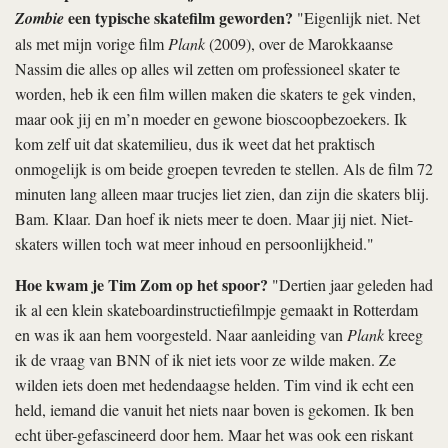
een typische skatefilm geworden?
Zombie
"Eigenlijk niet. Net
als met mijn vorige film
Plank
(2009), over de Marokkaanse
Nassim die alles op alles wil zetten om professioneel skater te
worden, heb ik een film willen maken die skaters te gek vinden,
maar ook jij en m’n moeder en gewone bioscoopbezoekers. Ik
kom zelf uit dat skatemilieu, dus ik weet dat het praktisch
onmogelijk is om beide groepen tevreden te stellen. Als de film 72
minuten lang alleen maar trucjes liet zien, dan zijn die skaters blij.
Bam. Klaar. Dan hoef ik niets meer te doen. Maar jij niet. Niet-
skaters willen toch wat meer inhoud en persoonlijkheid."
Hoe kwam je Tim Zom op het spoor?
"Dertien jaar geleden had
ik al een klein skateboardinstructiefilmpje gemaakt in Rotterdam
en was ik aan hem voorgesteld. Naar aanleiding van
Plank
kreeg
ik de vraag van BNN of ik niet iets voor ze wilde maken. Ze
wilden iets doen met hedendaagse helden. Tim vind ik echt een
held, iemand die vanuit het niets naar boven is gekomen. Ik ben
echt über-gefascineerd door hem. Maar het was ook een riskant