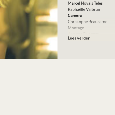
Marcel Novais Teles
Raphaëlle Valbrun
Camera
Christophe Beaucarne
Montage
Annette Dutertre
Lees verder
Art direction
Stéphane Taillasson
Met
Mathieu Amalric
Miranda Colclasure
Suzanne Ramsey
Dirty Martini
Kleur, 111 minuten
Distributie
Filmfreak
Te zien