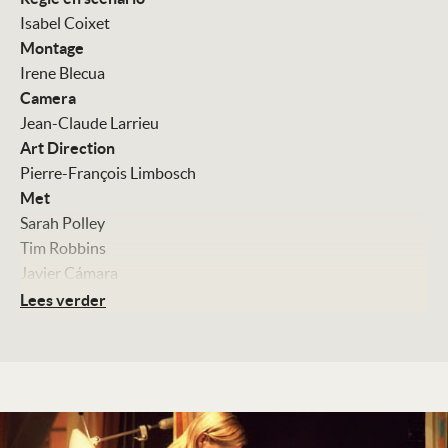
Isabel Coixet
Montage
Irene Blecua
Camera
Jean-Claude Larrieu
Art Direction
Pierre-François Limbosch
Met
Sarah Polley
Tim Robbins
Javier Cámara
Julie Christie
Lees verder
Kleur, 112 minuten
Distributie
RCV