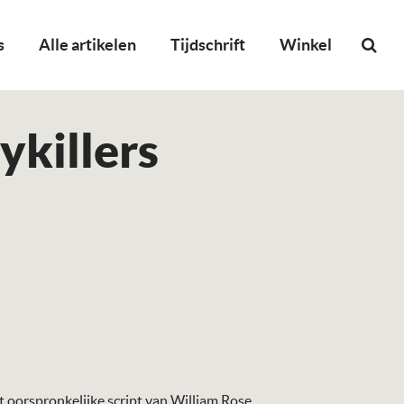
s
Alle artikelen
Tijdschrift
Winkel
ykillers
t oorspronkelijke script van William Rose