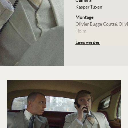
Camera
Kasper Tuxen
Montage
Olivier Bugge Coutté
Oliv
Holm
Production design
Lees verder
Aleksandra Marinkovich