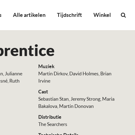
s
Alle artikelen
Tijdschrift
Winkel
rentice
Muziek
an
Julianne
Martin Dirkov
David Holmes
Brian
isné
Ruth
Irvine
Cast
Sebastian Stan
Jeremy Strong
Maria
Bakalova
Martin Donovan
Distributie
The Searchers