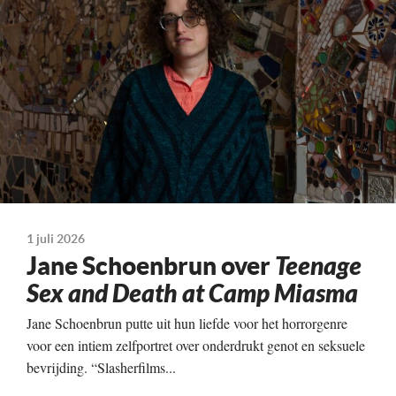
Cinéart
Technische Details
Kleur, 106 minuten
Te zien vanaf
20-08-2026
Land
Verenigd Koninkrijk, Canada, 2026
1 juli 2026
Jane Schoenbrun over
Teenage
Sex and Death at Camp Miasma
Jane Schoenbrun putte uit hun liefde voor het horrorgenre
voor een intiem zelfportret over onderdrukt genot en seksuele
bevrijding. “Slasherfilms...