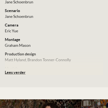
Jane Schoenbrun
Scenario
Jane Schoenbrun
Camera
Eric Yue
Montage
Graham Mason
Production design
Matt Hyland
Brandon Tonner-Connolly
Muziek
Lees verder
Alex G
Cast
Hannah Einbinder
Gillian Anderson
Jack Haven
Patrick
Fischler
Jasmin Savoy Brown
Distributie