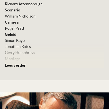
Richard Attenborough
Scenario
William Nicholson
Camera
Roger Pratt
Geluid
Simon Kaye
Jonathan Bates
Gerry Humphreys
Montage
Lesley Walker
Lees verder
Muziek
George Fenton
Met
Anthony Hopkins
Debra Winger
Joseph Mazzelo
Edward Hardwicke