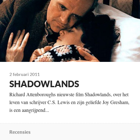
Kleur, 132 minuten
Distributie
Warner Bros
Te zien
vanaf 28 april
2 februari 2011
SHADOWLANDS
Richard Attenboroughs nieuwste film Shadowlands, over het
leven van schrijver C.S. Lewis en zijn geliefde Joy Gresham,
is een aangrijpend...
Recensies