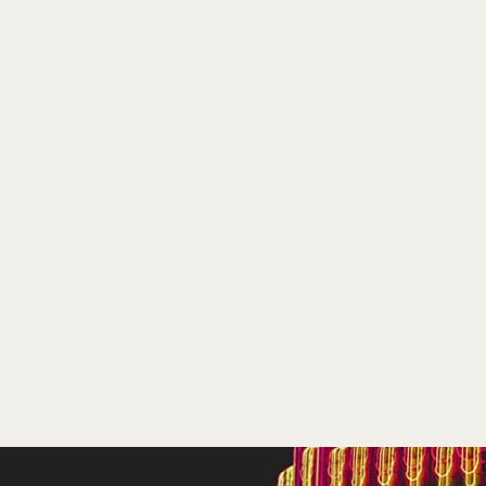
Fox
Te zien
vanaf 14 juni