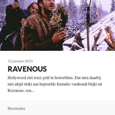
David Arquette
Kleur, 103 minuten
Distributie
Columbia
Te zien
vanaf 8 juli
11 januari 2011
RAVENOUS
Hollywood ziet weer geld in horrorfilms. Dat men daarbij
niet altijd strikt aan beproefde formules vasthoudt blijkt uit
Ravenous, een...
Recensies