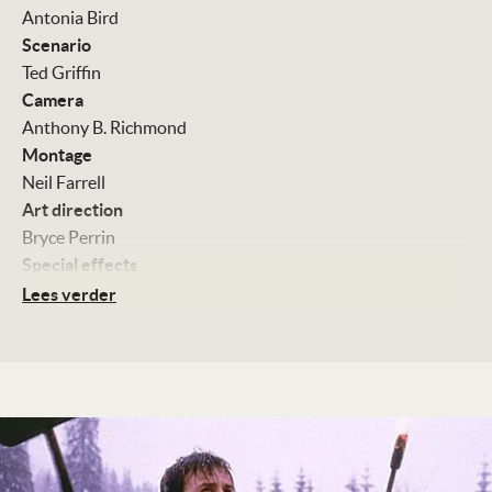
Antonia Bird
Scenario
Ted Griffin
Camera
Anthony B. Richmond
Montage
Neil Farrell
Art direction
Bryce Perrin
Special effects
Terry Glass
Lees verder
Muziek
Michael Nyman
Damon Albarn
Met
Robert Carlyle
Guy Pearce
Jeffrey Jones