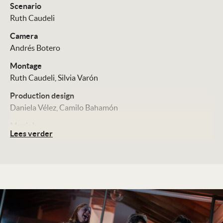
Scenario
Ruth Caudeli
Camera
Andrés Botero
Montage
Ruth Caudeli
Silvia Varón
Production design
Daniela Vélez
Camilo Bahamón
Muziek
Lees verder
Fabio Chaves
Cast
Ruth Caudeli
Silvia Varón
Ana María Otálora
Distributie
Cinemien
ook via Picl.nl
Technische Details