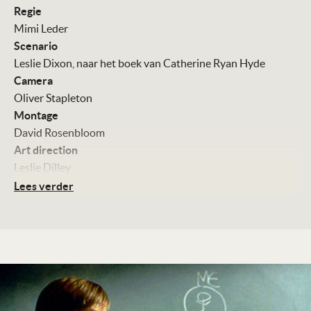
Regie
Mimi Leder
Scenario
Leslie Dixon, naar het boek van Catherine Ryan Hyde
Camera
Oliver Stapleton
Montage
David Rosenbloom
Art direction
Leslie Dilley
Muziek
Lees verder
Thomas Newman
Met
Kevin Spacey
Haley Joel Osment
Helen Hunt
Jon Bon Jovi