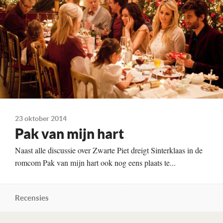
Chantal Janzen
Benja Bruijning
Kleur, 86 minuten
Distributie
A-Film
Te zien
vanaf 6 november
23 oktober 2014
Pak van mijn hart
Naast alle discussie over Zwarte Piet dreigt Sinterklaas in de
romcom Pak van mijn hart ook nog eens plaats te...
Recensies