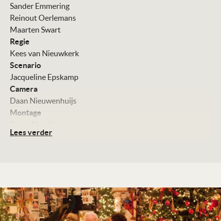
Sander Emmering
Reinout Oerlemans
Maarten Swart
Regie
Kees van Nieuwkerk
Scenario
Jacqueline Epskamp
Camera
Daan Nieuwenhuijs
Montage
Peter Alderliesten
Lees verder
Art direction
Alfred Schaaf
Muziek
Melcher Meirmans
Chrisnanne Wiegel
Met
Halina Reijn
Fedja van Huêt