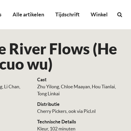
s
Alle artikelen
Tijdschrift
Winkel
e River Flows (He
 cuo wu)
Cast
g
Li Chan
Zhu Yilong
Chloe Maayan
Hou Tianlai
Tong Linkai
Distributie
Cherry Pickers
ook via Picl.nl
Technische Details
Kleur, 102 minuten