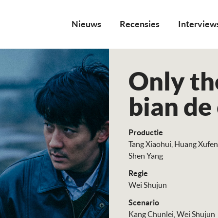
Nieuws
Recensies
Interview
Only th
bian de
Productie
Tang Xiaohui
Huang Xufen
Shen Yang
Regie
Wei Shujun
Scenario
Kang Chunlei
Wei Shujun