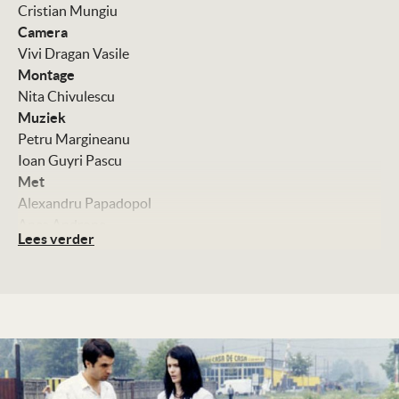
Cristian Mungiu
Camera
Vivi Dragan Vasile
Montage
Nita Chivulescu
Muziek
Petru Margineanu
Ioan Guyri Pascu
Met
Alexandru Papadopol
Anca Androne
Lees verder
Tania Popa
Dorel Visan
Kleur, 105 minuten
Distributie
Filmmuseum
Te zien