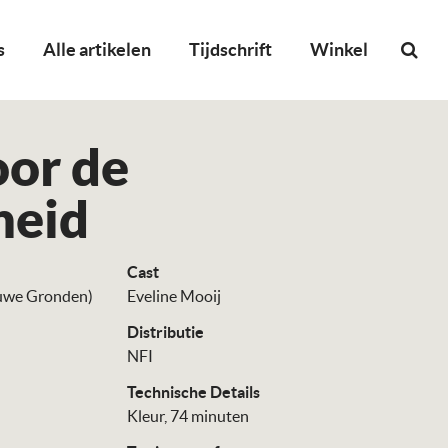
s
Alle artikelen
Tijdschrift
Winkel
oor de
heid
Cast
euwe Gronden)
Eveline Mooij
Distributie
NFI
Technische Details
Kleur, 74 minuten