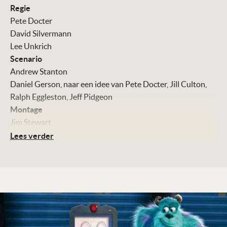
Regie
Pete Docter
David Silvermann
Lee Unkrich
Scenario
Andrew Stanton
Daniel Gerson, naar een idee van Pete Docter, Jill Culton,
Ralph Eggleston, Jeff Pidgeon
Montage
Jim Stewart
Muziek
Lees verder
Randy Newman
Stemmen
John Goodman
Billy Crystal
Steve Buscemi
James Coburn
Jennifer Tilly