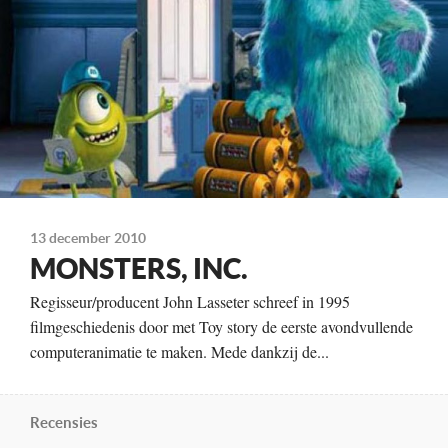
Frank Oz
Bonnie Hunt
Kleur, 92 minuten
Distributie
Buena Vista
Te zien
vanaf 7 februari
13 december 2010
MONSTERS, INC.
Regisseur/producent John Lasseter schreef in 1995
filmgeschiedenis door met Toy story de eerste avondvullende
computeranimatie te maken. Mede dankzij de...
Recensies