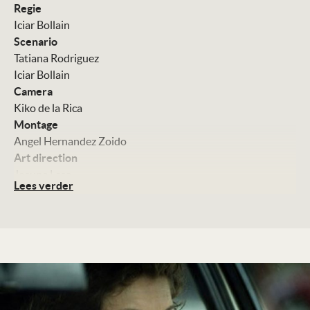
Regie
Iciar Bollain
Scenario
Tatiana Rodriguez
Iciar Bollain
Camera
Kiko de la Rica
Montage
Angel Hernandez Zoido
Art direction
Josune Lasa
Lees verder
Muziek
Lucio Godoy
Met
Najwa Nimri
Maria Vazquez
Nuria Gunzalez
Tristan Ullola