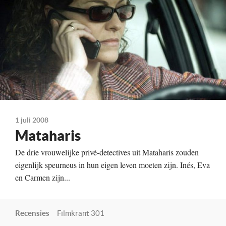
Kleur, 100 minuten
Distributie
A-Film
Te zien
vanaf 7 augustus
1 juli 2008
Mataharis
De drie vrouwelijke privé-detectives uit Mataharis zouden
eigenlijk speurneus in hun eigen leven moeten zijn. Inés, Eva
en Carmen zijn...
Recensies
Filmkrant 301