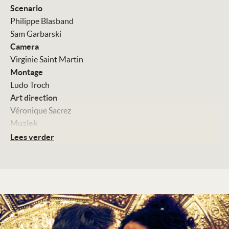
Scenario
Philippe Blasband
Sam Garbarski
Camera
Virginie Saint Martin
Montage
Ludo Troch
Art direction
Véronique Sacrez
Muziek
Michel Galasso
Lees verder
Met
Nathan Cogan
Moscu Alcalay
Ludmila Mikael
Hippolyte Girardot
Tania Garbarski