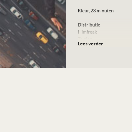
Kleur, 23 minuten
Distributie
Filmfreak
Te zien
Lees verder
vanaf 2 november en onlin
Ga voor alle bioscopen
en speeltijden naar