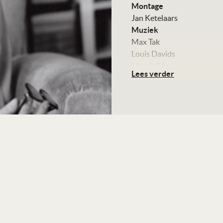
Montage
Jan Ketelaars
Muziek
Max Tak
Louis Davids
Margie Morris
Lees verder
Jacques van Tol
Met
Johanna ter Steege
Stemmen van
Kees Hulst
Olga Zuiderhoek
Cas Enklaar
Kleur en zwart-wit, 73 mi
Distributie
Mokum Filmdistributie
Te zien