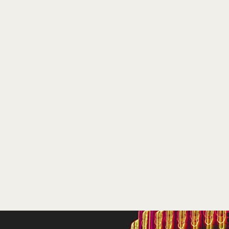
vanaf 17 maart
Ga voor alle bioscopen
en speeltijden naar