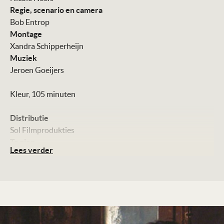
Regie, scenario en camera
Bob Entrop
Montage
Xandra Schipperheijn
Muziek
Jeroen Goeijers
Kleur, 105 minuten
Distributie
Sol Filmprodukties
Te zien
Lees verder
17 maart op het Amnesty International Filmfestival, daarna
in de filmtheaters