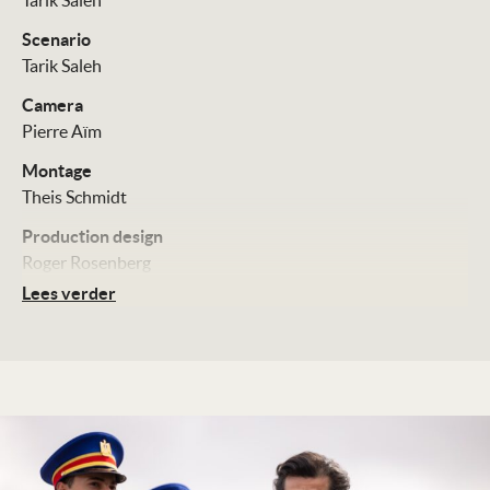
Tarik Saleh
Scenario
Tarik Saleh
Camera
Pierre Aïm
Montage
Theis Schmidt
Production design
Roger Rosenberg
Lees verder
Muziek
Alexandre Desplat
Cast
Fares Fares
Lyna Khoudri
Cherien Dabis
Distributie
Cinéart