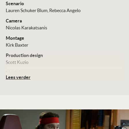
Scenario
Lauren Schuker Blum
Rebecca Angelo
Camera
Nicolas Karakatsanis
Montage
Kirk Baxter
Production design
Scott Kuzio
Muziek
Lees verder
Will Bates
Cast
Paul Dano
Pete Davidson
Vincent D’Onofrio
Distributie
The Searchers
Technische Details