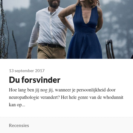
Kleur, 117 minuten
Distributie
Cherry Pickers
Te zien
vanaf 5 oktober
Ga voor alle bioscopen
en speeltijden naar
13 september 2017
Du forsvinder
Hoe lang ben jij nog jij, wanneer je persoonlijkheid door
neuropathologie verandert? Het hele genre van de whodunnit
kan op...
Recensies