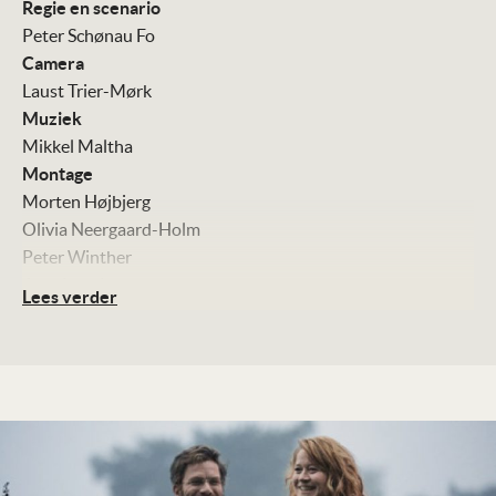
Regie en scenario
Peter Schønau Fo
Camera
Laust Trier-Mørk
Muziek
Mikkel Maltha
Montage
Morten Højbjerg
Olivia Neergaard-Holm
Peter Winther
Art direction
Lees verder
Søren Gam
Gitte Malling
Met
Trine Dyrholm
Nikolaj Lie Kaas
Michael Nyqvist