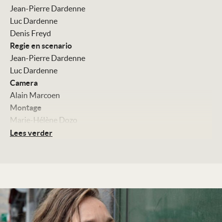
Jean-Pierre Dardenne
Luc Dardenne
Denis Freyd
Regie en scenario
Jean-Pierre Dardenne
Luc Dardenne
Camera
Alain Marcoen
Montage
Marie-Hélène Dozo
Art direction
Lees verder
Igor Gabriel
Met
Marion Cotillard
Fabrizio Rongione
Pili Groyne
Kleur, 95 minuten