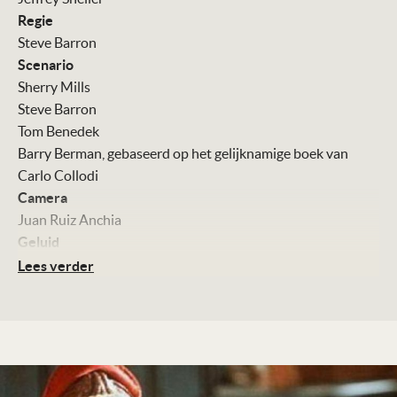
Regie
Steve Barron
Scenario
Sherry Mills
Steve Barron
Tom Benedek
Barry Berman, gebaseerd op het gelijknamige boek van
Carlo Collodi
Camera
Juan Ruiz Anchia
Geluid
Martin Evans
Lees verder
Montage
Sean Barton
Muziek
Rachel Portman
Met