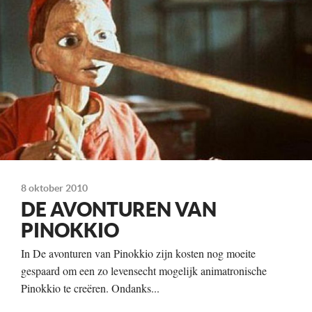
Martin Landau
Jonathan Taylor Thomas
Genevieve Bujold
Rob Schneider
Bebe Neuwirth
Kleur, 96 minuten
Distributie
PolyGram Filmed Entertainment
Te zien
8 oktober 2010
vanaf 12 december
DE AVONTUREN VAN
PINOKKIO
In De avonturen van Pinokkio zijn kosten nog moeite
gespaard om een zo levensecht mogelijk animatronische
Pinokkio te creëren. Ondanks...