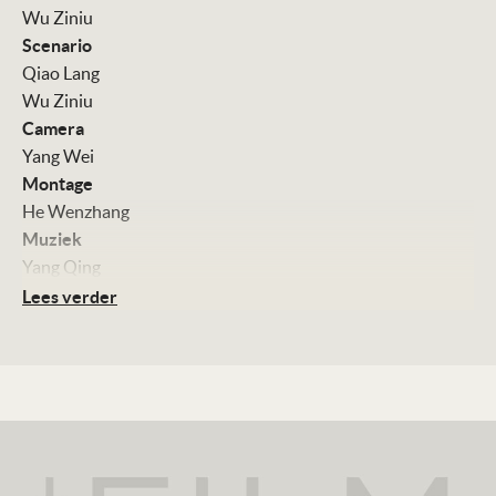
Wu Ziniu
Scenario
Qiao Lang
Wu Ziniu
Camera
Yang Wei
Montage
He Wenzhang
Muziek
Yang Qing
Met
Lees verder
Li Yu Sheng
Liu Zhong Yuan
Shen Dang Ping
Tao Zeru
Kleur, 92 minuten