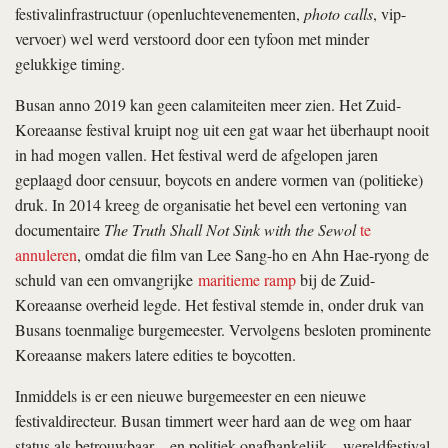
festivalinfrastructuur (openluchtevenementen,
photo calls
, vip-
vervoer) wel werd verstoord door een tyfoon met minder
gelukkige timing.
Busan anno 2019 kan geen calamiteiten meer zien. Het Zuid-
Koreaanse festival kruipt nog uit een gat waar het überhaupt nooit
in had mogen vallen. Het festival werd de afgelopen jaren
geplaagd door censuur, boycots en andere vormen van (politieke)
druk. In 2014 kreeg de organisatie het bevel een vertoning van
documentaire
The Truth Shall Not Sink with the Sewol
te
annuleren
, omdat die film van Lee Sang-ho en Ahn Hae-ryong de
schuld van een omvangrijke
maritieme ramp
bij de Zuid-
Koreaanse overheid legde. Het festival stemde in, onder druk van
Busans toenmalige burgemeester. Vervolgens besloten prominente
Koreaanse makers latere edities te boycotten.
Inmiddels is er een nieuwe burgemeester en een nieuwe
festivaldirecteur. Busan timmert weer hard aan de weg om haar
status als betrouwbaar – en politiek onafhankelijk – wereldfestival