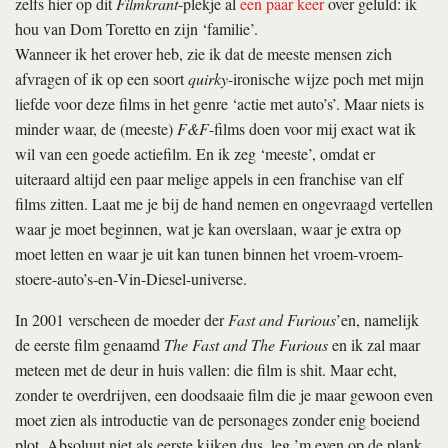
zelfs hier op dit
Filmkrant
-plekje al
een paar keer
over geluld: ik
hou van Dom Toretto en zijn ‘familie’.
Wanneer ik het erover heb, zie ik dat de meeste mensen zich
afvragen of ik op een soort
quirky
-ironische wijze poch met mijn
liefde voor deze films in het genre ‘actie met auto’s’. Maar niets is
minder waar, de (meeste)
F&F
-films doen voor mij exact wat ik
wil van een goede actiefilm. En ik zeg ‘meeste’, omdat er
uiteraard altijd een paar melige appels in een franchise van elf
films zitten. Laat me je bij de hand nemen en ongevraagd vertellen
waar je moet beginnen, wat je kan overslaan, waar je extra op
moet letten en waar je uit kan tunen binnen het vroem-vroem-
stoere-auto’s-en-Vin-Diesel-universe.
In 2001 verscheen de moeder der
Fast and Furious
’en, namelijk
de eerste film genaamd
The Fast and The Furious
en ik zal maar
meteen met de deur in huis vallen: die film is shit. Maar echt,
zonder te overdrijven, een doodsaaie film die je maar gewoon even
moet zien als introductie van de personages zonder enig boeiend
plot. Absoluut niet als eerste kijken dus, leg ’m even op de plank.