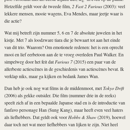
Hetzelfde geldt voor de tweede film,
2 Fast 2 Furious
(2003): veel
lekkere mensen, mooie wagens, Eva Mendes, maar jeetje waar is
die actie?
Wat mij betreft zijn nummer 5, 6 en 7 de absolute juwelen in het
kistje. Met 7 als loodzware tiara die je bewaart tot aan het einde
van dit trio. Waarom? Om emotionele redenen: het is een oprecht
mooi en lief eerbetoon aan de te vroeg overleden Paul Walker. En
simpelweg door het feit dat
Furious 7
(2015) een paar van de
allerbeste actiescènes in de geschiedenis van actiescènes bevat. Ik
verklap niks, maar ga kijken en bedank James Wan.
Dan heb je ook nog wat films in de middenmoot, met
Tokyo Drift
(2006) als gekke outsider. Die film (nummer drie in de reeks)
speelt zich af in een bepaalde Japanse stad en is de introductie van
fanfavo personage Han (Sung Kang), maar heeft even veel haters
als liefhebbers. Dat geldt ook voor
Hobbs & Shaw
(2019), hoewel
daar toch net wat meer liefhebbers van lijken te zijn. Niet heel