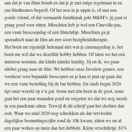
aan dat je van films houdt en dat je je met enige regelmaat in en
om filmtheaters begeeft. Of het nou in je uppie is, of met een
goede vriend, of dat vermaarde familiepak gele M&M’s: jij gaat er
graag goed voor zitten. Misschien heb je wel een Cineville-pas,
een vaste bioscoopdag of een filmclubje. Misschien ga je
sporadisch naar de film als een soort bezigheidstherapie.
Het boeit me eigenlijk helemaal niet wat je cinemagedrag is, het
boeit me wél dat we dezelfde hobby hebben. Of laten we het een
interesse noemen, dat klinkt minder knullig. Jij en ik, we gaan
allebei graag naar de film. We hebben onze favoriete genres, een
voorkeur voor bepaalde bioscopen en je kan er prat op gaan dat
we een vaste bestelling bij de bar hebben. En sinds begin 2020
ligt onze wereld op z’n gat. Soms met één been in de goot, soms
gaat het een paar maanden goed en vergeten we dat we nog steeds
in een pandemie zitten. Terwijl ik dit schrijf gaat het slechter dan
ooit. Waar we eind 2020 nog schrokken als dat vervloekte
dagelijkse besmettingscijfer rond de 10k kwam, zitten we nu al
een paar weken op meer dan het dubbele. Klein verschilletje: 81%