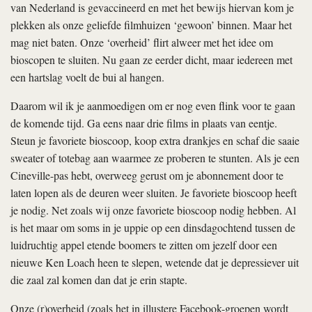
van Nederland is gevaccineerd en met het bewijs hiervan kom je
plekken als onze geliefde filmhuizen ‘gewoon’ binnen. Maar het
mag niet baten. Onze ‘overheid’ flirt alweer met het idee om
bioscopen te sluiten. Nu gaan ze eerder dicht, maar iedereen met
een hartslag voelt de bui al hangen.
Daarom wil ik je aanmoedigen om er nog even flink voor te gaan
de komende tijd. Ga eens naar drie films in plaats van eentje.
Steun je favoriete bioscoop, koop extra drankjes en schaf die saaie
sweater of totebag aan waarmee ze proberen te stunten. Als je een
Cineville-pas hebt, overweeg gerust om je abonnement door te
laten lopen als de deuren weer sluiten. Je favoriete bioscoop heeft
je nodig. Net zoals wij onze favoriete bioscoop nodig hebben. Al
is het maar om soms in je uppie op een dinsdagochtend tussen de
luidruchtig appel etende boomers te zitten om jezelf door een
nieuwe Ken Loach heen te slepen, wetende dat je depressiever uit
die zaal zal komen dan dat je erin stapte.
Onze (r)overheid (zoals het in illustere Facebook-groepen wordt