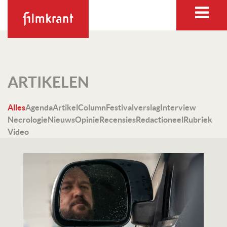
ARTIKELEN
Alles
Agenda
Artikel
Column
Festivalverslag
Interview
Necrologie
Nieuws
Opinie
Recensies
Redactioneel
Rubriek
Video