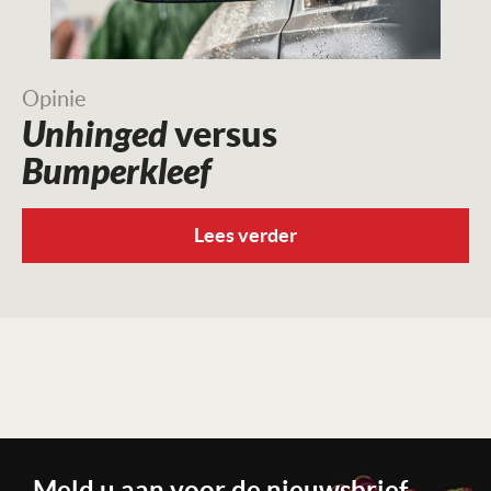
Opinie
Unhinged
versus
Bumperkleef
Lees verder
Meld u aan voor de nieuwsbrief